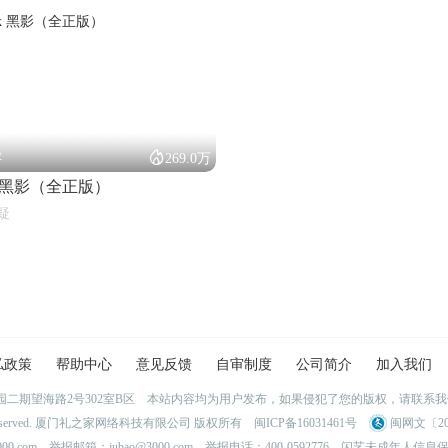

字
269.0万
ack 黑影（全正版）
疑
私政策
帮助中心
意见反馈
自审制度
公司简介
加入我们
二期望海路2号302室B区 本站内容均为用户发布，如果侵犯了您的版权，请联系
l Rights Reserved. 厦门礼之家网络科技有限公司 版权所有
闽ICP备16031461号
闽网文〔202
0.com 举报邮箱：jubao@3000.com 举报电话：400-0592776
闪艺未成年人信息