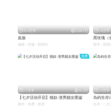



35.6万字
1528.1万
2.8万字
血族
黑玫瑰（
编推 / 穿越 / 剧情向
都市 / 剧情
免费



2.1万字
52.2万
2.4万字
【七夕活动开启】猫奴·渣男靓女图鉴
岛屿生存
都市 / 免费 / 推理
生存 / 二次