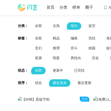
首页
分类
榜单
圈子

分类：
全部
古风
现代
架空
标签：
全部
精品
编推
完结
免
玄幻
推理
宫斗
校园
娱
竖屏
明星
男性向
历史
状态：
全部
更新中
已完结
排序：
综合
最近发布
最近更新
完结