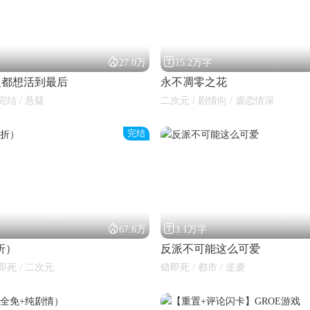


27.0万
15.2万字
人都想活到最后
永不凋零之花
完结 / 悬疑
二次元 / 剧情向 / 虐恋情深
完结


67.6万
3.1万字
折）
反派不可能这么可爱
即死 / 二次元
错即死 / 都市 / 逆袭