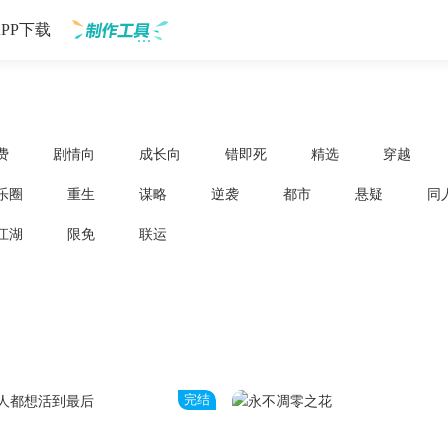
APP下载
制作工具
费
剧情向
成长向
错即死
精选
穿越
乐圈
重生
谋略
逆袭
都市
悬疑
同
江湖
限免
联运
完结