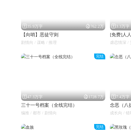



35.9万字
762.2万
3.3万字
【向哨】恶徒守则
[免费]人
剧情向 / 谋略 / 推理
虐恋情深 / 
完结
闪艺



47.3万字
1728.7万
7.4万字
三十一号档案（全线完结）
念恶（八
编推 / 都市 / 剧情向
成长向 / 错
完结