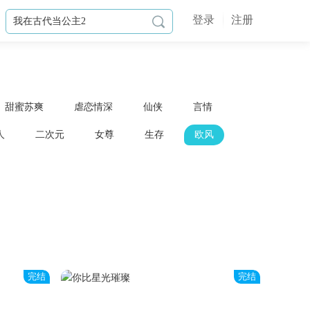
登录
注册

甜蜜苏爽
虐恋情深
仙侠
言情
人
二次元
女尊
生存
欧风
完结
完结