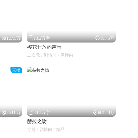



127.5万
18.2万字
193.5万
樱花开放的声音
二次元 / 剧情向 / 男性向
完结



763.0万
30.3万字
6042.3万
赫拉之吻
穿越 / 剧情向 / 精品