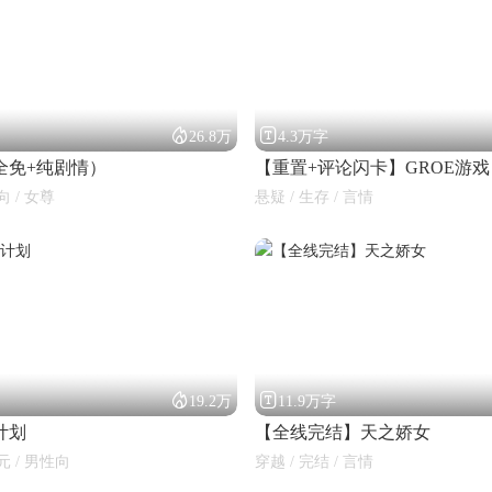


26.8万
4.3万字
全免+纯剧情）
【重置+评论闪卡】GROE游戏
向 / 女尊
悬疑 / 生存 / 言情


19.2万
11.9万字
计划
【全线完结】天之娇女
元 / 男性向
穿越 / 完结 / 言情