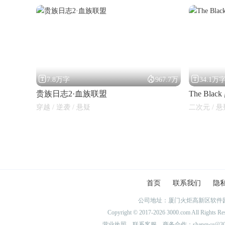



7.8万字
967.7万
34.1万
贵族日志2·血族联盟
The Bl
穿越 / 逆袭 / 悬疑
二次元 / 悬
首页
联系我们
隐
公司地址：厦门火炬高新区软件园
Copyright © 2017-2026 3000.com Al
营业执照
联系客服
商务合作：shangwu@300