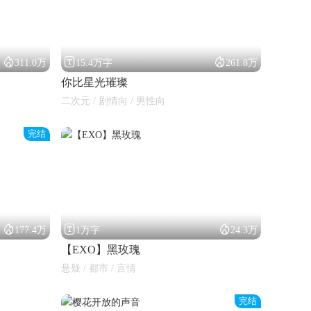



311.0万
15.4万字
261.8万
你比星光璀璨
二次元 / 剧情向 / 男性向
完结



177.4万
1万字
24.3万
【EXO】黑玫瑰
悬疑 / 都市 / 言情
完结