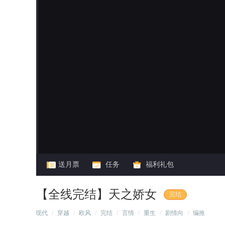
闪艺
送月票
任务
福利礼包
【全线完结】天之娇女
完结
/
现代
/
穿越
/
欧风
/
完结
/
言情
/
重生
/
剧情向
/
编推