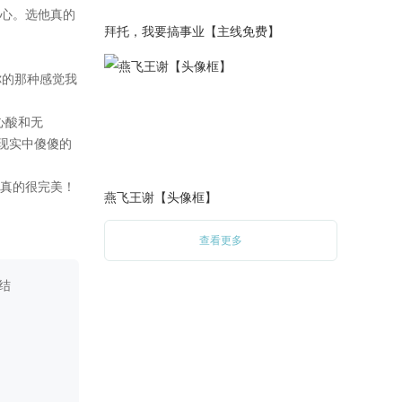
【更新1500】
拜托，我要搞事业【主线免费】
北终于来找卡拉，卡拉到底如
何选择？下次更新会分线
PS：恭喜大反派维纶喜提HE，
哈哈哈，谢谢各位维纶太太支
持
2020-07-11
【更新1600】
燕飞王谢【头像框】
维纶邀你进餐分支更新完毕
查看更多
2020-07-10
【更新1500】
继续上次维纶的示好
2020-07-07
【更新1500】
明天不更哦，后天应该会更
2020-07-06