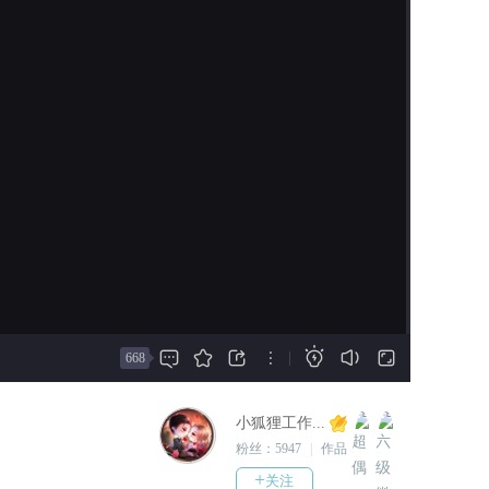
前没见过，不过却对他有强烈的熟悉
2020-09-07
感。
————完结撒花————
这些到底是怎么一回事？【呐喊】我
2020-09-07
到底要怎样才能回到地球去呀！
【全线完结】
正式简介：
一共5结局，天地HE+BE，维纶
一个有着特殊基因神秘背景的地球少
HE+BE，北HE
女，一次意外营救便与一只小火狐结
下不解之缘，导致五年后被吸进暗中
新增一个天地线的番外【维纶
来地球巡查的诺亚飞舰，被带回了诺
的痛】
亚星球，之后在异星球发生了一连串
爱恨纠葛的故事，还被卷入诺亚王位
2020-08-23
之争中…
【爆更天地线完结】
包含HE和BE
这是一个剧情向伪星际文纯言情作品







|
668
下次更新会在9月初，届时会全
线完结
本作设定的星际未来世界观和背景乃
小狐狸工作...
2020-08-10
作者简单设定，如有雷同确是因为这
粉丝：
5947
|
作品：
9
【更新4000北线】
是星际文的通用设定，绝对原创作
+
关注