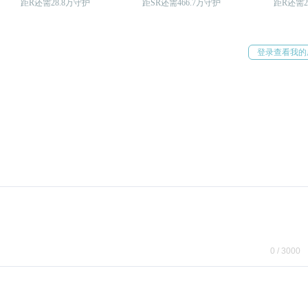
距R还需28.8万守护
距SR还需466.7万守护
距R还需2
登录查看我的