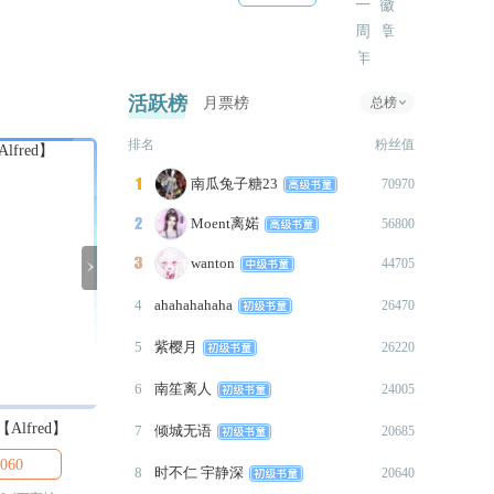
品。
2020-07-28
签
内容主要描写男女主之间的爱恨情
【更新1800】本次更新天地线
仇，无战争无深奥的星际元素，星际
考究党和喜爱星战的小可爱可跳过了
公告：本作将8月底至9月初完
活跃榜
月票榜
总榜
哦。
结，分2-3次大更
排名
粉丝值
2020-07-27
南瓜兔子糖23
【更新1500】

70970
Moent离婼

56800
本次更新天地线
约
wanton

44705

2020-07-26
【更新1600】
4
ahahahahaha
26470
5
紫樱月
26220
本次更新天地线
6
南笙离人
24005
2020-07-25
【更新1500】
lfred】
博诺【Bonnot】
齐尔【Kill】
7
倾城无语
20685
060

3.9万

2650
本次更新天地线
8
时不仁 宇静深
20640
作