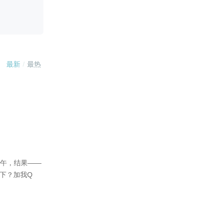
【更新1500】
定婚礼男主要换？卡拉表示她
的人生实在太艰难了！
2020-07-05
【更新1500】
天地小屁孩要哄哄
2020-07-04
【更新1500】
维纶要抢人啦……
2020-07-03
【更新1500】
本月内会持续每周更五次，一
次1500+，现在准备要分线啦~
2020-06-19
【更新第四集结束】下次开始
更新第五集