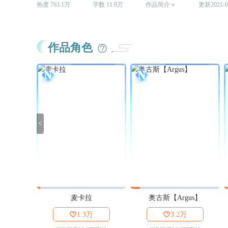
热度 763.1万
字数 11.9万
作品简介

更新2021-0
作品角色

麦卡拉
奥古斯【Argus】

1.3万

3.2万