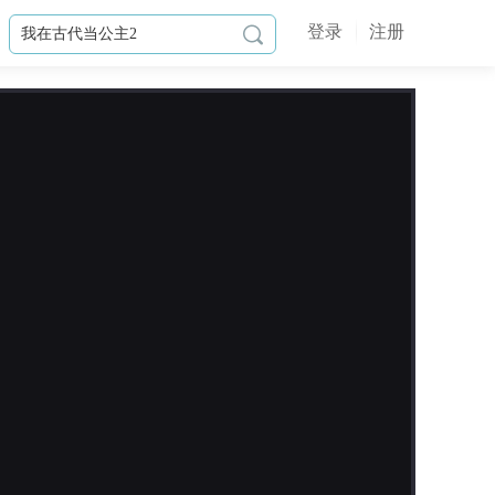
登录
注册

作品简介
独白简介：
我一直认为自己只是众多平凡地球少
女中的一人，然而只是发了一次好心
救了一只长得挺可爱的小火狐，居然
就莫名被带回了异星球！
哇塞！我救过的那只小火狐居然是个
小王子？那总有能力送我回地球吧？
但他却说要娶我？而且永远不能回地
球！可是那个对地球人充满敌意的大

王子殿下，时刻都想杀了我呀，要和
更新日志
他不断斗智斗勇才能活下来的我容易
嘛！还有那个神经兮兮的大尉，经常
2021-09-23
对着我说些莫名其妙的话语，明明以
调整作品，无剧情更新