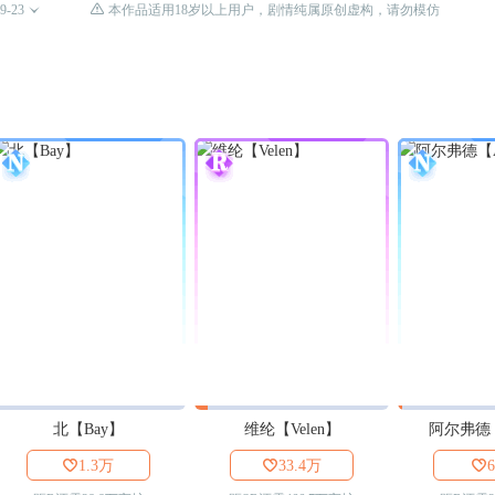

9-23

本作品适用18岁以上用户，剧情纯属原创虚构，请勿模仿
北【Bay】
维纶【Velen】
阿尔弗德【A

1.3万

33.4万

6