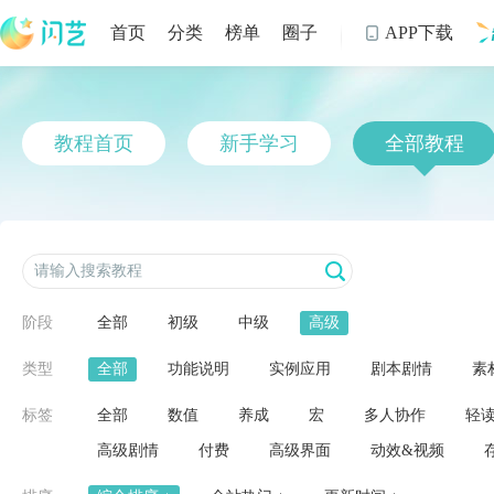
首页
分类
榜单
圈子
APP下载

制
教程首页
新手学习
全部教程
阶段
全部
初级
中级
高级
类型
全部
功能说明
实例应用
剧本剧情
素
标签
全部
数值
养成
宏
多人协作
轻
高级剧情
付费
高级界面
动效&视频