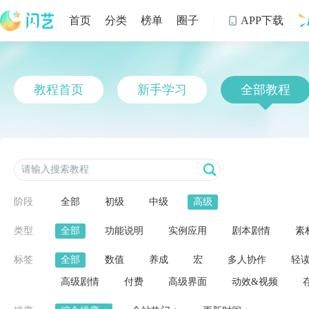
首页
分类
榜单
圈子
APP下载

制
教程首页
新手学习
全部教程
阶段
全部
初级
中级
高级
类型
全部
功能说明
实例应用
剧本剧情
素
标签
全部
数值
养成
宏
多人协作
轻
高级剧情
付费
高级界面
动效&视频