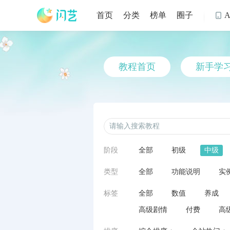
首页
分类
榜单
圈子

教程首页
新手学
阶段
全部
初级
中级
类型
全部
功能说明
实
标签
全部
数值
养成
高级剧情
付费
高