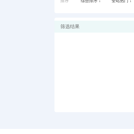
排序
综合排序 ↓
全站热门 ↓
筛选结果
闪艺