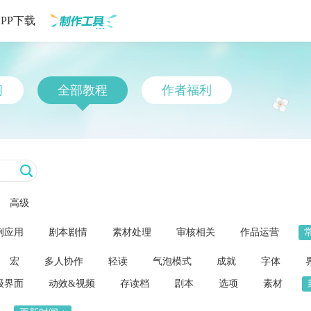
APP下载
制作工具
习
全部教程
作者福利
高级
例应用
剧本剧情
素材处理
审核相关
作品运营
宏
多人协作
轻读
气泡模式
成就
字体
级界面
动效&视频
存读档
剧本
选项
素材