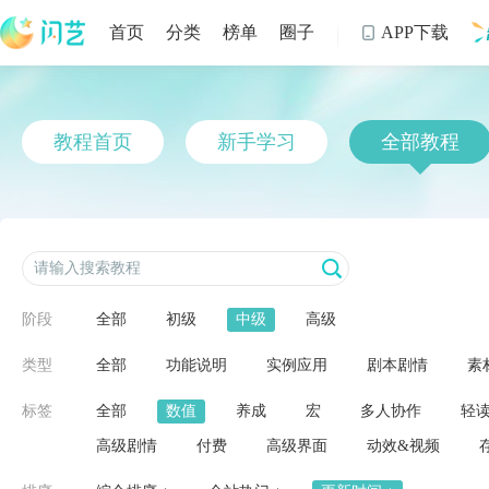
首页
分类
榜单
圈子
APP下载

制
教程首页
新手学习
全部教程
阶段
全部
初级
中级
高级
类型
全部
功能说明
实例应用
剧本剧情
素
标签
全部
数值
养成
宏
多人协作
轻
高级剧情
付费
高级界面
动效&视频