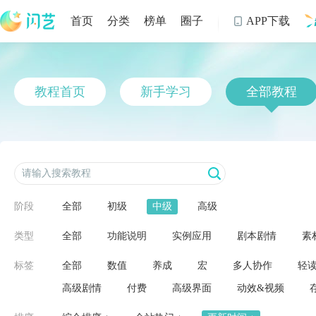
首页
分类
榜单
圈子
APP下载

制
教程首页
新手学习
全部教程
阶段
全部
初级
中级
高级
类型
全部
功能说明
实例应用
剧本剧情
素
标签
全部
数值
养成
宏
多人协作
轻
高级剧情
付费
高级界面
动效&视频