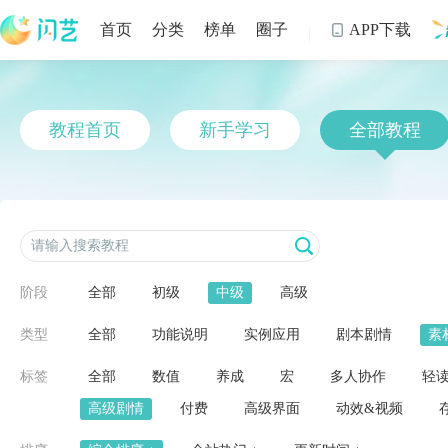
首页
分类
榜单
圈子
APP下载

制
教程首页
新手学习
全部教程
阶段
全部
初级
中级
高级
类型
全部
功能说明
实例应用
剧本剧情
素
标签
全部
数值
养成
宏
多人协作
轻
高级剧情
付费
高级界面
动效&视频