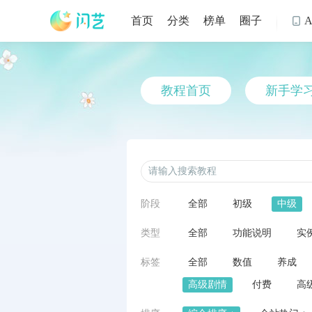
首页
分类
榜单
圈子

教程首页
新手学
阶段
全部
初级
中级
类型
全部
功能说明
实
标签
全部
数值
养成
高级剧情
付费
高