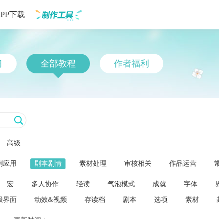
APP下载
制作工具
习
全部教程
作者福利
高级
例应用
剧本剧情
素材处理
审核相关
作品运营
宏
多人协作
轻读
气泡模式
成就
字体
级界面
动效&视频
存读档
剧本
选项
素材