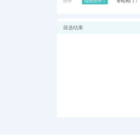
排序
综合排序 ↓
全站热门 ↓
筛选结果
闪艺