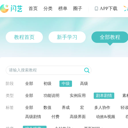
首页
分类
榜单
圈子
APP下载

制
教程首页
新手学习
全部教程
阶段
全部
初级
中级
高级
类型
全部
功能说明
实例应用
剧本剧情
素
标签
全部
数值
养成
宏
多人协作
轻
高级剧情
付费
高级界面
动效&视频