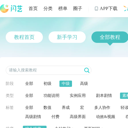
首页
分类
榜单
圈子
APP下载

制
教程首页
新手学习
全部教程
阶段
全部
初级
中级
高级
类型
全部
功能说明
实例应用
剧本剧情
素
标签
全部
数值
养成
宏
多人协作
轻
高级剧情
付费
高级界面
动效&视频