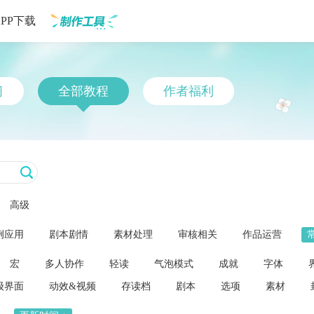
APP下载
制作工具
习
全部教程
作者福利
高级
例应用
剧本剧情
素材处理
审核相关
作品运营
宏
多人协作
轻读
气泡模式
成就
字体
级界面
动效&视频
存读档
剧本
选项
素材