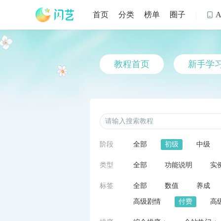
首页
分类
榜单
圈子

教程首页
新手学
阶段
全部
初级
中级
类型
全部
功能说明
实
标签
全部
数值
养成
高级剧情
付费
高