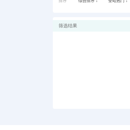
排序
综合排序 ↓
全站热门 ↓
筛选结果
闪艺