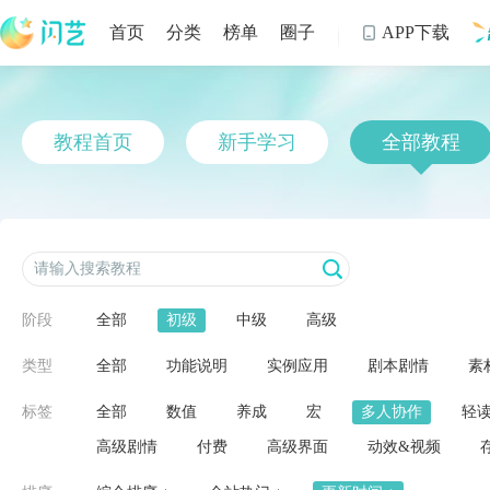
首页
分类
榜单
圈子
APP下载

制
教程首页
新手学习
全部教程
阶段
全部
初级
中级
高级
类型
全部
功能说明
实例应用
剧本剧情
素
标签
全部
数值
养成
宏
多人协作
轻
高级剧情
付费
高级界面
动效&视频