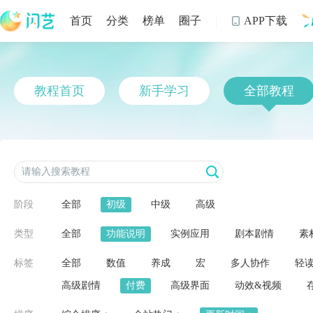
首页
分类
榜单
圈子
APP下载

制
教程首页
新手学习
全部教程
阶段
全部
初级
中级
高级
类型
全部
功能说明
实例应用
剧本剧情
素
标签
全部
数值
养成
宏
多人协作
轻
高级剧情
付费
高级界面
动效&视频