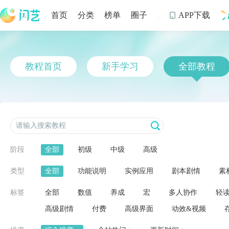
首页
分类
榜单
圈子
APP下载

制
教程首页
新手学习
全部教程
阶段
全部
初级
中级
高级
类型
全部
功能说明
实例应用
剧本剧情
素
标签
全部
数值
养成
宏
多人协作
轻
高级剧情
付费
高级界面
动效&视频