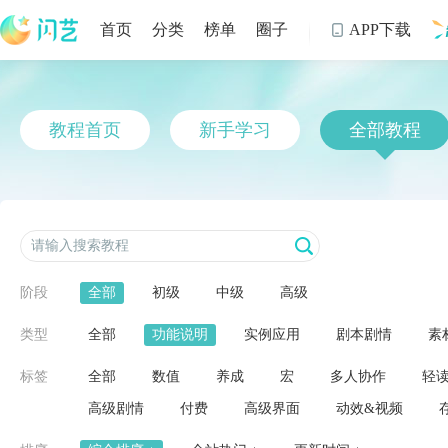
首页
分类
榜单
圈子
APP下载

制
教程首页
新手学习
全部教程
阶段
全部
初级
中级
高级
类型
全部
功能说明
实例应用
剧本剧情
素
标签
全部
数值
养成
宏
多人协作
轻
高级剧情
付费
高级界面
动效&视频