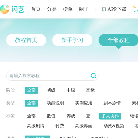
首页
分类
榜单
圈子
APP下载

制
教程首页
新手学习
全部教程
阶段
全部
初级
中级
高级
类型
全部
功能说明
实例应用
剧本剧情
素
标签
全部
数值
养成
宏
多人协作
轻
高级剧情
付费
高级界面
动效&视频