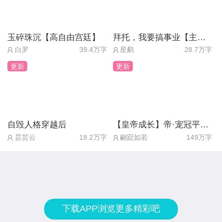
玉碎珠沉【高自由宫廷】
拜托，我要搞事业【主线免费】
白罗
39.4万字
星鹬
28.7万字
更新
更新
自毁人格穿越后
【皇帝成长】帝·宠冠平京（五线完结）
昙芸云
18.2万字
翩跹如若
149万字
下载APP浏览更多精彩吧