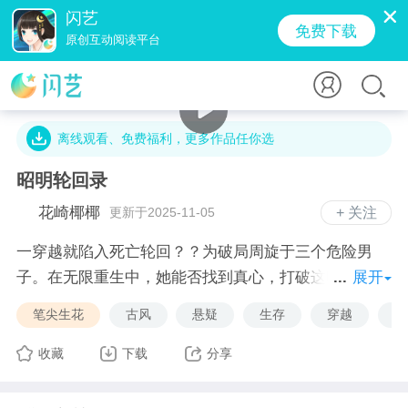
闪艺
免费下载
原创互动阅读平台
2.1万字 · 1607人气 · 55.6M · 0贡献值
离线观看、免费福利，更多作品任你选
昭明轮回录
花崎椰椰
更新于2025-11-05
+ 关注
一穿越就陷入死亡轮回？？为破局周旋于三个危险男
子。在无限重生中，她能否找到真心，打破这时间囚
展开
笼？
笔尖生花
古风
悬疑
生存
穿越
谋
收藏
下载
分享