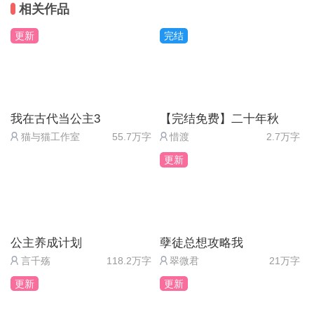
相关作品
更新
完结
我在古代当公主3
【完结免费】二十年秋
猫与猫工作室
55.7万字
惜渡
2.7万字
更新
公主养成计划
孽徒总想攻略我
言千殇
118.2万字
翠微君
21万字
更新
更新