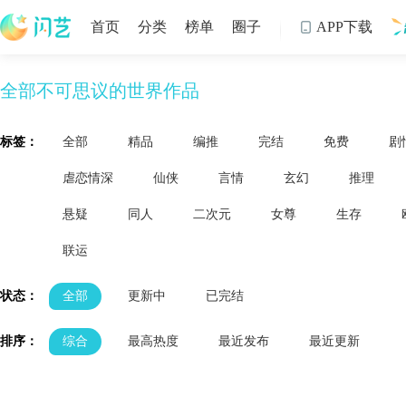
首页
分类
榜单
圈子
APP下载

全部不可思议的世界作品
制
标签：
全部
精品
编推
完结
免费
剧
虐恋情深
仙侠
言情
玄幻
推理
悬疑
同人
二次元
女尊
生存
联运
状态：
全部
更新中
已完结
排序：
综合
最高热度
最近发布
最近更新