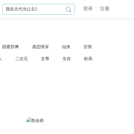
登录
注册

甜蜜苏爽
虐恋情深
仙侠
言情
人
二次元
女尊
生存
欧风