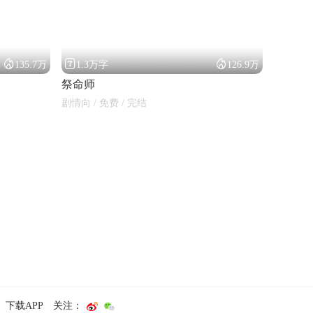



135.7万
1.3万字
126.9万
祭命师
剧情向 / 免费 / 完结
下载APP
关注：