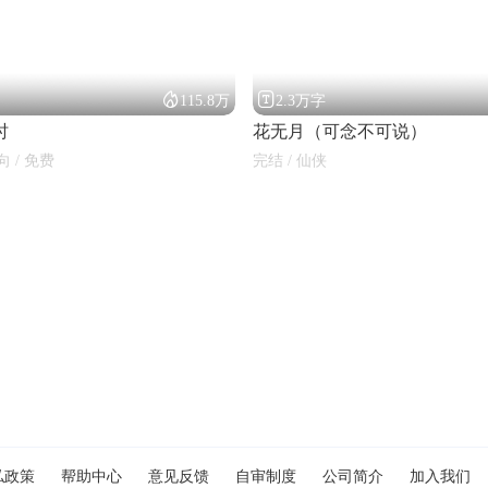


115.8万
2.3万字
时
花无月（可念不可说）
向 / 免费
完结 / 仙侠
私政策
帮助中心
意见反馈
自审制度
公司简介
加入我们