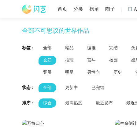
首页
分类
榜单
圈子

全部不可思议的世界作品
标签：
全部
精品
编推
完结
免
玄幻
推理
宫斗
校园
娱
竖屏
明星
男性向
历史
状态：
全部
更新中
已完结
排序：
综合
最高热度
最近发布
最近