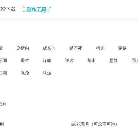
APP下载
制作工具
费
剧情向
成长向
错即死
精选
穿越
乐圈
重生
谋略
逆袭
都市
悬疑
同
江湖
限免
联运
更新