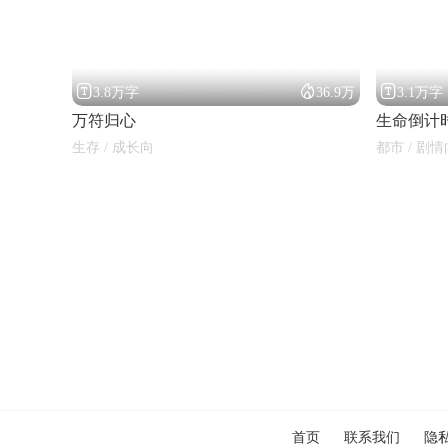



3.8万字
36.9万
3.1万字
万符归心
生命倒计
生存 / 成长向
都市 / 剧情
闪艺
首页
联系我们
隐