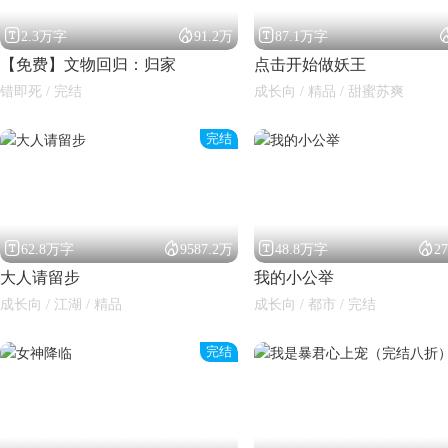



2.3万字
91.2万
87.1万字
【免费】文物回归：归家
点击开始做妖王
错即死 / 完结
成长向 / 精品 / 甜蜜苏爽
完结




62.8万字
9587.2万
48.8万字
2
大人请留步
我的小公举
成长向 / 江湖 / 精品
成长向 / 都市 / 完结
完结