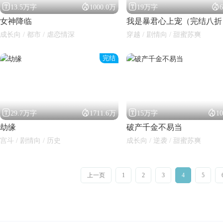




13.5万字
1000.0万
19万字
女神降临
我是暴君心上宠（完结八折
成长向 / 都市 / 虐恋情深
穿越 / 剧情向 / 甜蜜苏爽
完结




29.7万字
1711.6万
15万字
1
劫缘
破产千金不易当
宫斗 / 剧情向 / 历史
成长向 / 逆袭 / 甜蜜苏爽
上一页
1
2
3
4
5