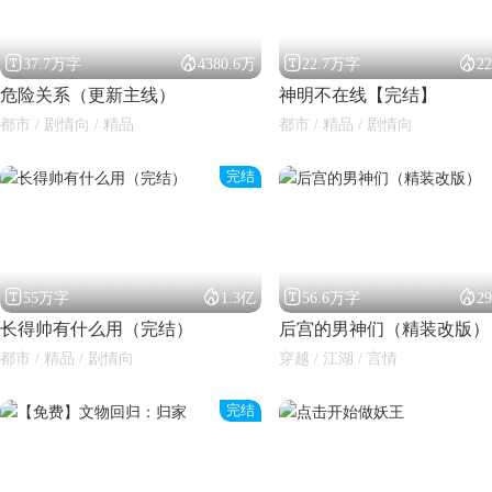




37.7万字
4380.6万
22.7万字
2
危险关系（更新主线）
神明不在线【完结】
都市 / 剧情向 / 精品
都市 / 精品 / 剧情向
完结




55万字
1.3亿
56.6万字
2
长得帅有什么用（完结）
后宫的男神们（精装改版）
都市 / 精品 / 剧情向
穿越 / 江湖 / 言情
完结