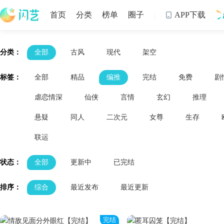
首页
分类
榜单
圈子
APP下载

制
分类：
全部
古风
现代
架空
标签：
全部
精品
编推
完结
免费
剧
虐恋情深
仙侠
言情
玄幻
推理
悬疑
同人
二次元
女尊
生存
联运
状态：
全部
更新中
已完结
排序：
综合
最近发布
最近更新
完结