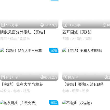




27.2万字
1282.9万
53.4万字
1
情敌见面分外眼红【完结】
匿耳囚笼【完结】
都市 / 精品 / 剧情向
都市 / 剧情向 / 完结
完结
闪艺




44.2万字
6586.2万
10万字
【完结】我在大学当校花
【完结】要和人渣HE吗
成长向 / 都市 / 精品
都市 / 明星 / 逆袭
完结