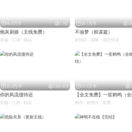




60.8万字
1.3亿
49.5万字
1
炮灰厨娘（主线免费）
不渝梦（权谋篇）
穿越 / 江湖 / 精品
剧情向 / 谋略 / 虐恋情深




35.6万字
1363.8万
15.5万字
你的风流债待还
穿越 / 江湖 / 精品
都市 / 剧情向 / 免费