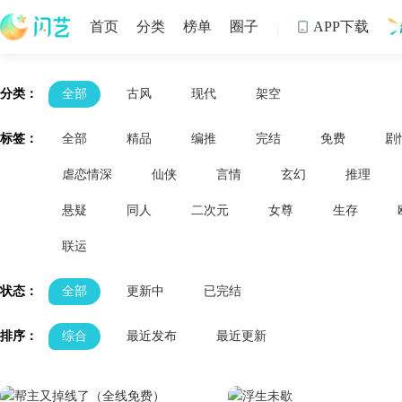
首页
分类
榜单
圈子
APP下载

制
分类：
全部
古风
现代
架空
标签：
全部
精品
编推
完结
免费
剧
虐恋情深
仙侠
言情
玄幻
推理
悬疑
同人
二次元
女尊
生存
联运
状态：
全部
更新中
已完结
排序：
综合
最近发布
最近更新