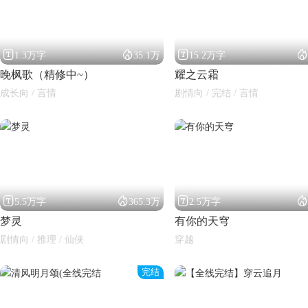




1.3万字
35.1万
15.2万字
晚枫歌（精修中~）
耀之云霜
成长向 / 言情
剧情向 / 完结 / 言情




5.5万字
365.3万
2.5万字
梦灵
有你的天穹
剧情向 / 推理 / 仙侠
穿越
完结