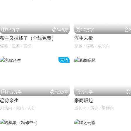




2.6万字
34.9万
2.7万字
帮主又掉线了（全线免费）
浮生未歇
谋略 / 逆袭 / 言情
穿越 / 谋略 / 成长向
完结
闪艺




47.2万字
428.9万
9940字
恋你余生
豪商崛起
剧情向 / 完结 / 玄幻
成长向 / 历史 / 男性向