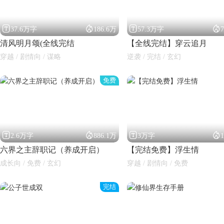




37.6万字
186.6万
57.3万字
清风明月颂(全线完结
【全线完结】穿云追月
穿越 / 剧情向 / 谋略
逆袭 / 完结 / 玄幻
免费




2.6万字
886.1万
3万字
六界之主辞职记（养成开启）
【完结免费】浮生情
成长向 / 免费 / 玄幻
穿越 / 剧情向 / 免费
完结