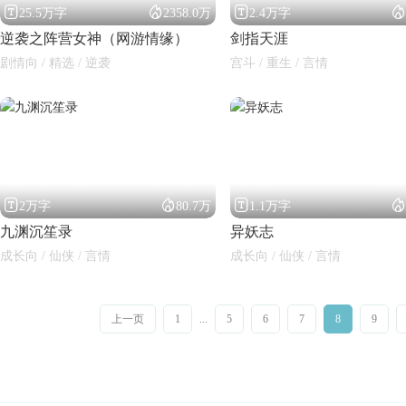




25.5万字
2358.0万
2.4万字
逆袭之阵营女神（网游情缘）
剑指天涯
剧情向 / 精选 / 逆袭
宫斗 / 重生 / 言情




2万字
80.7万
1.1万字
九渊沉笙录
异妖志
成长向 / 仙侠 / 言情
成长向 / 仙侠 / 言情
上一页
1
...
5
6
7
8
9