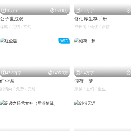




10万字
150.0万
3.2万字
公子世成双
修仙界生存手册
谋略 / 完结 / 玄幻
成长向 / 仙侠 / 言情
完结




43.8万字
1405.3万
8.4万字
红尘谣
倾荷一梦
剧情向 / 免费 / 完结
穿越 / 玄幻 / 重生