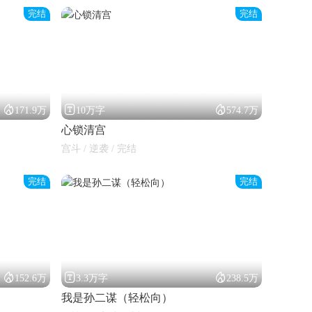
完结
完结



171.9万
10万字
574.7万
心锁清宫
宫斗 / 逆袭 / 完结
完结
完结



152.6万
3.3万字
238.5万
我是孙二谋（轻松向）