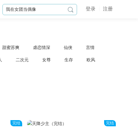
登录
注册

甜蜜苏爽
虐恋情深
仙侠
言情
人
二次元
女尊
生存
欧风
完结
完结