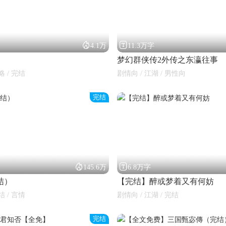


4.1万
11.3万字
梦幻群侠传2外传之东瀛往事
略 / 完结
剧情向 / 江湖 / 男性向
完结


145.6万
6.8万字
结）
【完结】醉或梦着又有何妨
结 / 言情
剧情向 / 江湖 / 完结
完结