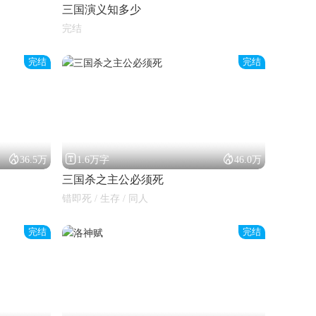
三国演义知多少
完结
完结
完结



36.5万
1.6万字
46.0万
三国杀之主公必须死
错即死 / 生存 / 同人
完结
完结