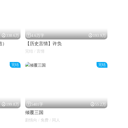



338.6万
4.6万字
193.9万
结）
【历史言情】许负
完结 / 言情
完结
完结



199.8万
5401字
55.2万
倾覆三国
剧情向 / 免费 / 同人