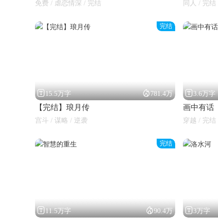
免费 / 虐恋情深 / 完结
同人 / 完结 
完结



15.5万字
781.4万
3.6万字
【完结】琅月传
画中有话
宫斗 / 谋略 / 逆袭
穿越 / 完结
完结



11.5万字
90.4万
3万字