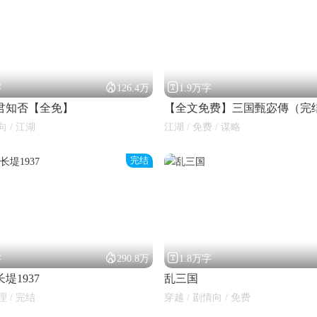


字
126.4万
1.9万字
君知否【全免】
【全文免费】三国甄宓傳（完
向 / 江湖
江湖 / 免费 / 谋略
完结


字
290.8万
1.8万字
堤1937
乱三国
理 / 完结
穿越 / 剧情向 / 免费