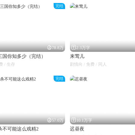
完结


78.8万
2.3万字
三国你知多少（完结）
来莺儿
费 / 生存
剧情向 / 免费 / 同人
完结


57.0万
10.1万字
杀不可能这么戏精2
迟昼夜