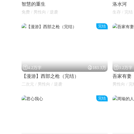
智慧的重生
洛水河
免费 / 男性向 / 逆袭
生存 / 完结 
完结



4.2万字
183.3万
3.2万字
【漫游】西部之枪（完结）
吾家有妻
二次元 / 男性向 / 逆袭
男性向 / 完
完结