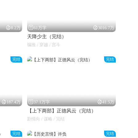



8.2万
61万字
3016.7万
天降少主（完结）
编推 / 穿越 / 宫斗
完结
完结



187.4万
37.1万字
41.5万
【上下两部】正德风云（完结）
剧情向 / 谋略 / 完结
完结
完结