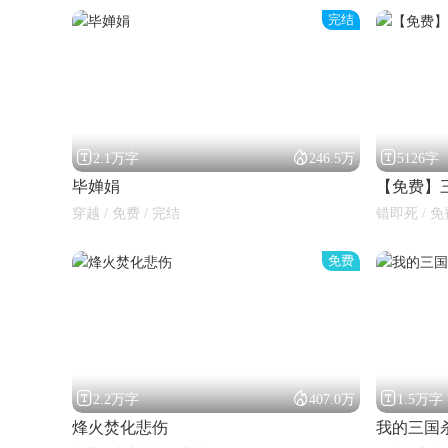
完结



2.1万字
246.5万
5126字
毕婵娟
【免费】
穿越 / 免费 / 完结
错即死 / 免
免费



2.2万字
407.0万
1.5万字
烽火焚化悲伤
我的三国