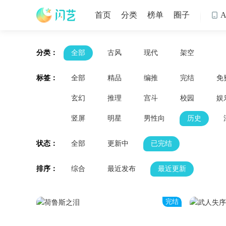
首页
分类
榜单
圈子

分类：
全部
古风
现代
架空
标签：
全部
精品
编推
完结
免
玄幻
推理
宫斗
校园
娱
竖屏
明星
男性向
历史
状态：
全部
更新中
已完结
排序：
综合
最近发布
最近更新
完结