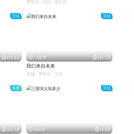
男性向 / 完结 / 成长向
完结
完结



474.4万
7.3万字
245.1万
我们来自未来
穿越 / 男性向 / 完结
免费
完结



262.3万
7666字
14.9万