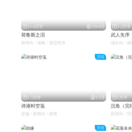



15.4万字
129.8万
3.2万字
荷鲁斯之泪
武人失序
剧情向 / 谋略 / 虐恋情深
成长向 / 谋
完结
闪艺



1.3万字
3.1万
5万字
诗港时空笺
沉鱼（完
穿越 / 剧情向 / 推理
剧情向 / 完
完结