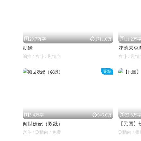



29.7万字
1711.6万
11.2万
劫缘
花落未央
编推 / 宫斗 / 剧情向
宫斗 / 剧情
完结



3.4万字
946.6万
22.3万
倾世妖妃（双线）
【民国】长
宫斗 / 剧情向 / 免费
剧情向 / 推