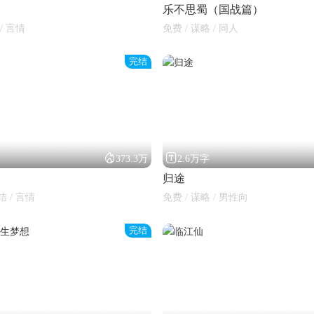
乐不思蜀（国战篇）
/ 言情
免费 / 谋略 / 同人
完结


373.3万
2.6万字
归途
结 / 言情
免费 / 谋略 / 男性向
完结