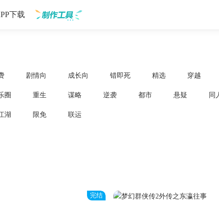
APP下载
制作工具
费
剧情向
成长向
错即死
精选
穿越
乐圈
重生
谋略
逆袭
都市
悬疑
同
江湖
限免
联运
完结