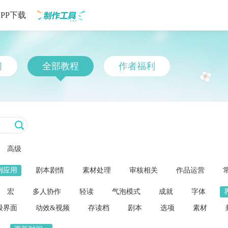
APP下载
制作工具
习
全部教程
作者福利
高级
例应用
剧本剧情
素材处理
审核相关
作品运营
宏
多人协作
轻读
气泡模式
成就
字体
级界面
动效&视频
存读档
剧本
选项
素材