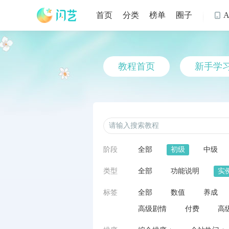
首页
分类
榜单
圈子

教程首页
新手学
阶段
全部
初级
中级
类型
全部
功能说明
实
标签
全部
数值
养成
高级剧情
付费
高