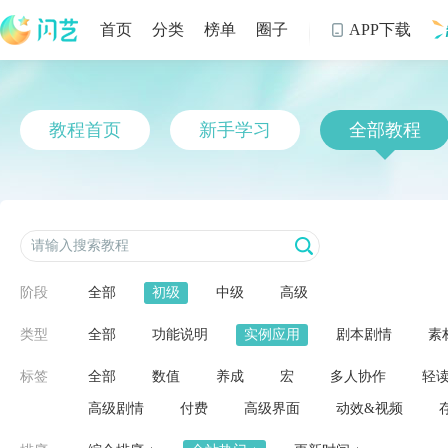
首页
分类
榜单
圈子
APP下载

制
教程首页
新手学习
全部教程
阶段
全部
初级
中级
高级
类型
全部
功能说明
实例应用
剧本剧情
素
标签
全部
数值
养成
宏
多人协作
轻
高级剧情
付费
高级界面
动效&视频