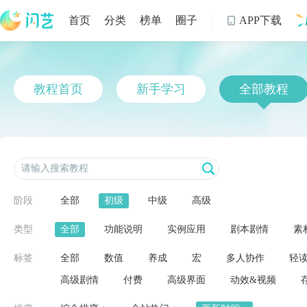
首页
分类
榜单
圈子
APP下载

制
教程首页
新手学习
全部教程
阶段
全部
初级
中级
高级
类型
全部
功能说明
实例应用
剧本剧情
素
标签
全部
数值
养成
宏
多人协作
轻
高级剧情
付费
高级界面
动效&视频