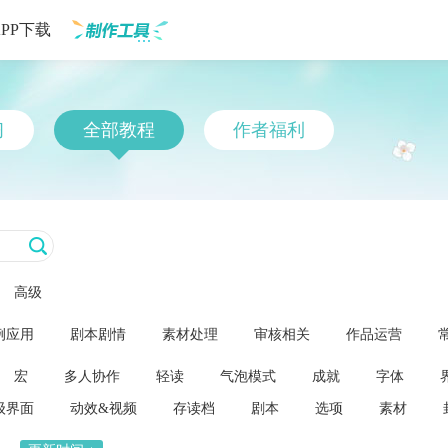
APP下载
制作工具
习
全部教程
作者福利
高级
例应用
剧本剧情
素材处理
审核相关
作品运营
宏
多人协作
轻读
气泡模式
成就
字体
级界面
动效&视频
存读档
剧本
选项
素材