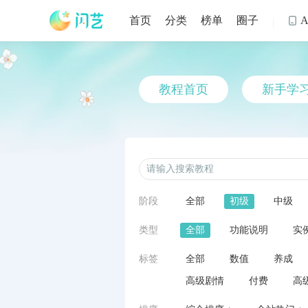
首页
分类
榜单
圈子

教程首页
新手学
阶段
全部
初级
中级
类型
全部
功能说明
实
标签
全部
数值
养成
高级剧情
付费
高