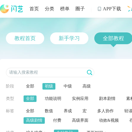
首页
分类
榜单
圈子
APP下载

制
教程首页
新手学习
全部教程
阶段
全部
初级
中级
高级
类型
全部
功能说明
实例应用
剧本剧情
素
标签
全部
数值
养成
宏
多人协作
轻
高级剧情
付费
高级界面
动效&视频