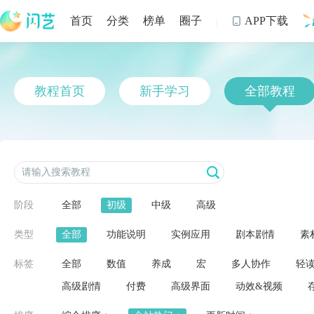
首页
分类
榜单
圈子
APP下载

制
教程首页
新手学习
全部教程
阶段
全部
初级
中级
高级
类型
全部
功能说明
实例应用
剧本剧情
素
标签
全部
数值
养成
宏
多人协作
轻
高级剧情
付费
高级界面
动效&视频