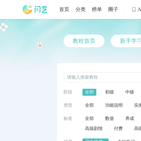
首页
分类
榜单
圈子

教程首页
新手学
阶段
全部
初级
中级
类型
全部
功能说明
实
标签
全部
数值
养成
高级剧情
付费
高