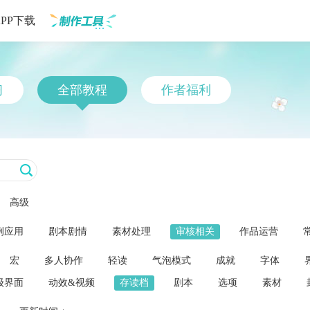
APP下载
制作工具
习
全部教程
作者福利
高级
例应用
剧本剧情
素材处理
审核相关
作品运营
宏
多人协作
轻读
气泡模式
成就
字体
级界面
动效&视频
存读档
剧本
选项
素材