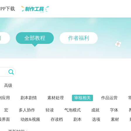
APP下载
制作工具
习
全部教程
作者福利
高级
例应用
剧本剧情
素材处理
审核相关
作品运营
宏
多人协作
轻读
气泡模式
成就
字体
级界面
动效&视频
存读档
剧本
选项
素材