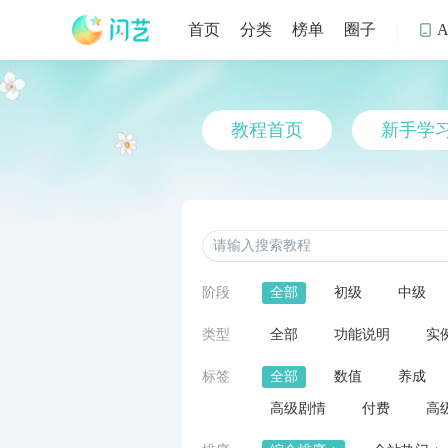
首页
分类
榜单
圈子

教程首页
新手学
阶段
全部
初级
中级
类型
全部
功能说明
实
标签
全部
数值
养成
高级剧情
付费
高