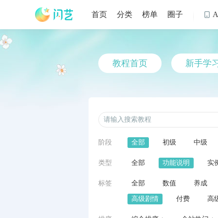
首页
分类
榜单
圈子

教程首页
新手学
阶段
全部
初级
中级
类型
全部
功能说明
实
标签
全部
数值
养成
高级剧情
付费
高