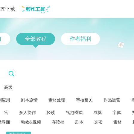
APP下载
制作工具
习
全部教程
作者福利
高级
例应用
剧本剧情
素材处理
审核相关
作品运营
宏
多人协作
轻读
气泡模式
成就
字体
级界面
动效&视频
存读档
剧本
选项
素材