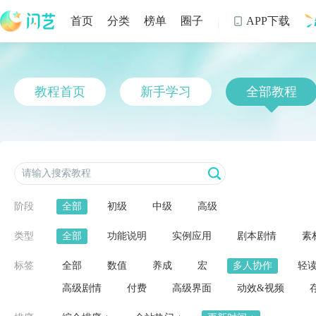
首页
分类
榜单
圈子
APP下载

制
教程首页
新手学习
全部教程
阶段
全部
初级
中级
高级
类型
全部
功能说明
实例应用
剧本剧情
素
标签
全部
数值
养成
宏
多人协作
轻
高级剧情
付费
高级界面
动效&视频