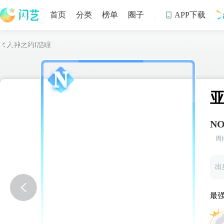
首页
分类
榜单
圈子
APP下载

人神之约I惑瞳

制
亚
NO
周
最