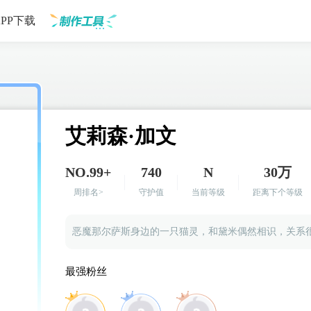
APP下载
制作工具
艾莉森·加文
NO.99+
740
N
30万
周排名>
守护值
当前等级
距离下个等级
最强粉丝