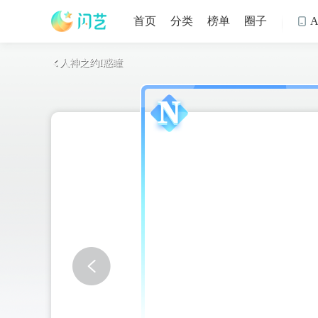
首页
分类
榜单
圈子

人神之约I惑瞳
