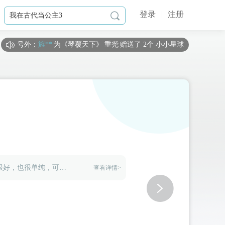
登录
注册

号外：
旌**
为《
琴覆天下
》
重尧
赠送了 2个 小小星球
如**宙
为《
我在古代当公主3
》
周持盈（你）
赠送了 1个 梦幻星
黑**言
为《
绝世狗腿
》
女婿一号-林笑
赠送了 1个 小小星球
旧**稀
为《
我在古代当公主2
》
周浦泽
赠送了 1667个 流萤
臭**丸
为《
我在古代当公主3
》
十二（鹰系）
赠送了 6000个 
r**a
为《
我在古代当公主2
》
云湛
赠送了 6000个 流萤瓶（
b**k
为《
我在古代当公主2
》
周浦泽
赠送了 1020个 流萤瓶
星**y
为《
我在古代当公主2
》
周浦泽
赠送了 1000个 流萤
d**l
为《
我在古代当公主3
》
周殃
赠送了 117个 流萤瓶（闪
恶魔那尔萨斯身边的一只猫灵，和黛米偶然相识，关系很好，也很单纯，可爱而温柔，真是不可多得的好朋友啊。
查看详情>
失**式
为《
我在古代当公主3
》
边无猊
赠送了 200个 流萤
星**粥
为《
我在古代当公主2
》
周浦泽
赠送了 101个 流萤
空**客
为《
我在古代当公主2
》
云湛
赠送了 15231个 流萤
臭**丸
为《
我在古代当公主3
》
边无猊
赠送了 2000个 流萤