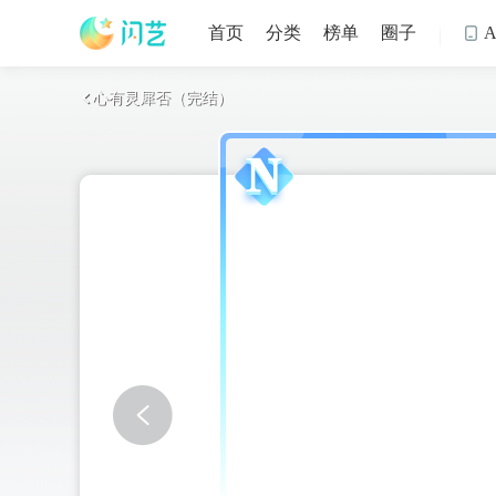
首页
分类
榜单
圈子

心有灵犀否（完结）
