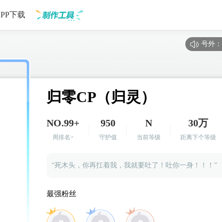
APP下载
号外：
制作工具
归零CP（归灵）
NO.99+
950
N
30万
周排名>
守护值
当前等级
距离下个等级
“死木头，你再扛着我，我就要吐了！吐你一身！！！”
最强粉丝