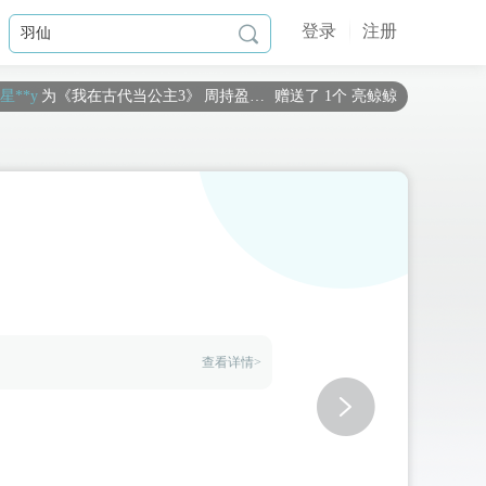
登录
注册

星**y
为《
我在古代当公主3
》
周持盈（你）
赠送了 1个 亮鲸鲸
五**
为《
这期女团有点渣
》
晏倾
赠送了 1个 小小星球
如**宙
为《
我在古代当公主3
》
青筠
赠送了 2个 小小星球
布**o
为《
一骑清风笑少年【完结】
》
月无风
赠送了 1个 小小星球
旌**
为《
琴覆天下
》
重尧
赠送了 2个 小小星球
如**宙
为《
我在古代当公主3
》
周持盈（你）
赠送了 1个 梦幻星空
黑**言
为《
绝世狗腿
》
女婿一号-林笑
赠送了 1个 小小星球
旧**稀
为《
我在古代当公主2
》
周浦泽
赠送了 1667个 流萤瓶（闪币版）
臭**丸
为《
我在古代当公主3
》
十二（鹰系）
赠送了 6000个 流萤瓶（闪币
查看详情>
r**a
为《
我在古代当公主2
》
云湛
赠送了 6000个 流萤瓶（闪币版）
b**k
为《
我在古代当公主2
》
周浦泽
赠送了 1020个 流萤瓶（闪币版）
星**y
为《
我在古代当公主2
》
周浦泽
赠送了 1000个 流萤瓶（闪币版）
d**l
为《
我在古代当公主3
》
周殃
赠送了 117个 流萤瓶（闪币版）