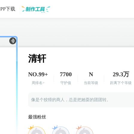
APP下载
制作工具
清轩
NO.99+
7700
N
29.3万
周排名>
守护值
当前等级
距离下个等级
像是个狡猾的商人，总是把她耍的团团转。
最强粉丝