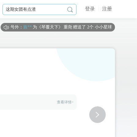
登录
注册

号外：
旌**
为《
琴覆天下
》
重尧
赠送了 2个 小小星球
如**宙
为《
我在古代当公主3
》
周持盈（你）
赠送了 1个 梦幻
黑**言
为《
绝世狗腿
》
女婿一号-林笑
赠送了 1个 小小星球
旧**稀
为《
我在古代当公主2
》
周浦泽
赠送了 1667个 流
臭**丸
为《
我在古代当公主3
》
十二（鹰系）
赠送了 6000个
r**a
为《
我在古代当公主2
》
云湛
赠送了 6000个 流萤瓶（
b**k
为《
我在古代当公主2
》
周浦泽
赠送了 1020个 流萤
星**y
为《
我在古代当公主2
》
周浦泽
赠送了 1000个 流萤
d**l
为《
我在古代当公主3
》
周殃
赠送了 117个 流萤瓶（闪
查看详情>
失**式
为《
我在古代当公主3
》
边无猊
赠送了 200个 流萤
星**粥
为《
我在古代当公主2
》
周浦泽
赠送了 101个 流萤
空**客
为《
我在古代当公主2
》
云湛
赠送了 15231个 流萤
臭**丸
为《
我在古代当公主3
》
边无猊
赠送了 2000个 流