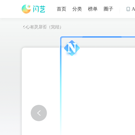
首页
分类
榜单
圈子

心有灵犀否（完结）
