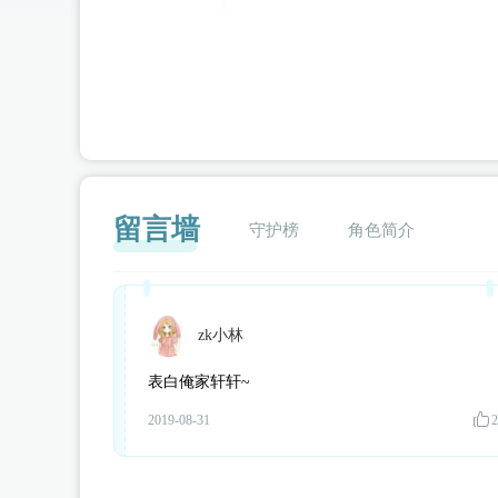
留言墙
守护榜
角色简介
zk小林
闪艺
表白俺家轩轩~
2019-08-31
2