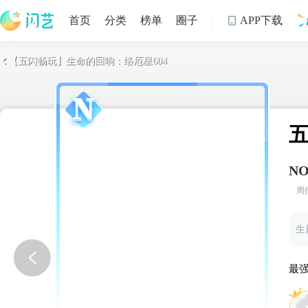
首页
分类
榜单
圈子
APP下载

【五闪畅玩】生命的回响：络厄星604

制
NO
周
生
最