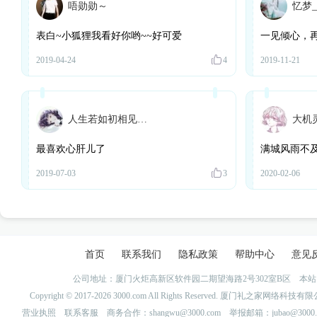
唔勋勋～
忆梦_
表白~小狐狸我看好你哟~~好可爱
一见倾心，
2019-04-24
4
2019-11-21
人生若如初相见初相见
大机
最喜欢心肝儿了
满城风雨不
2019-07-03
3
2020-02-06
首页
联系我们
隐私政策
帮助中心
意见
公司地址：厦门火炬高新区软件园二期望海路2号302室B区 
Copyright © 2017-2026 3000.com All Rights Reserved. 厦门礼之家网
营业执照
联系客服
商务合作：shangwu@3000.com 举报邮箱：jubao@3000