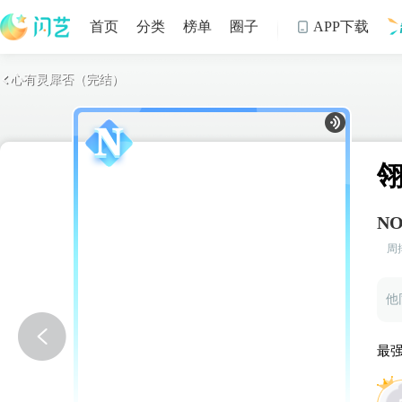
首页
分类
榜单
圈子
APP下载

心有灵犀否（完结）

制
NO
周
最