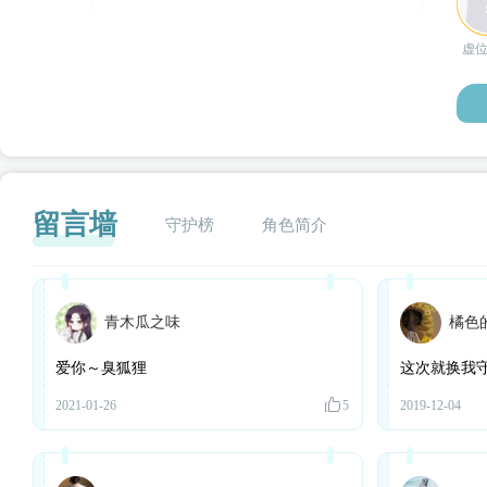
虚
留言墙
守护榜
角色简介
青木瓜之味
橘色
闪艺
爱你～臭狐狸
这次就换我
2021-01-26
5
2019-12-04