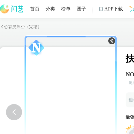
首页
分类
榜单
圈子
APP下载

心有灵犀否（完结）

制
NO
周
最