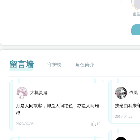
虚
留言墙
守护榜
角色简介
大机灵鬼
依凰
闪艺
月是人间散客，卿是人间绝色，亦是人间难
扶念由我来
得
2019-04-22
2020-02-06
12