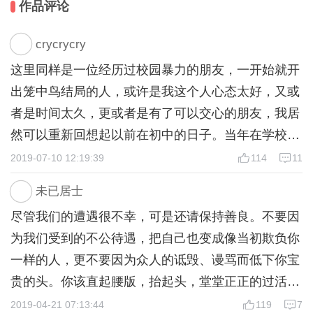
作品评论
==============
一个正常的校园，
crycrycry
一个正常的少女，
这里同样是一位经历过校园暴力的朋友，一开始就开
一个非正常的结局。
出笼中鸟结局的人，或许是我这个人心态太好，又或
者是时间太久，更或者是有了可以交心的朋友，我居
‘就好像某天突然被贴上恶魔的符咒一样，校园暴力事件
然可以重新回想起以前在初中的日子。当年在学校经
就这么开始了。这可说是古往今来所有校园暴力的共同
点。’——东野圭吾《恶意》
常被人喊做狗，然后就是一轮非常难受的追逐战，一
2019-07-10 12:19:39
114
11
群人喊着要抓我。
未已居士
（多周目向，一周目无分支剧情，二周目开启正式剧
以前初中的厕所不像高中的厕所一样，是一个独立的
情。）
尽管我们的遭遇很不幸，可是还请保持善良。不要因
单间，他是连起来的，于是我那一帮吃饱了没事干的
为我们受到的不公待遇，把自己也变成像当初欺负你
同学经常看我上厕所，当时我认为这极大的侮辱了我
一样的人，更不要因为众人的诋毁、谩骂而低下你宝
的尊严，于是为了上厕所，我经常从初中部跑到小学
贵的头。你该直起腰版，抬起头，堂堂正正的过活，
部的厕所，要不然就是从六楼往下跑，即便如此，他
而不是卑躬屈膝，不是任人搓圆捏扁。所以，当我们
2019-04-21 07:13:44
119
7
们还是依旧不放过我，继续追。