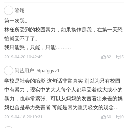
受到不公时，请坦然的微笑吧，自信大度的你真的很
当然，我并不是没有想过反抗，给他们添堵。结果就
箬翎
美。真的，青春痘，雀斑，黑黄的肤色，不太精致的
是操场的足球赛，我坐在草坪上，结果最后被硬挨了
第一次哭。
普通五官，这些都没什么，它们只能决定你的皮囊，
一记足球，渍渍渍，那力道，这里就不说明了。
林雀所受到的校园暴力，如果换作是我，在第一天恐
却阻挡不了你美而强大的内心。相反，那些自以为颜
然后经常和他们反着来，一下课就去老师的办公室避
怕就受不了了。
值很高，却对你们施以暴行的人，他们凶神恶煞、以
难（苦笑一下），老师也看不下去，说了好几次。当
我只能哭，只能，只能……
强欺弱、以多欺少的样子，丑极了。当你正处在人生
然，不止老师看不下去，也有同学看不下去。厉害的
对林雀的同情，让我不禁展望现在的校园。
2019-04-20 10:42:49
82
5
的“低谷”，你不该逃避，更不该心怀侥幸的想着马上
是当年有一位同学还把我给写在周记本（我们一周要
九年义务教育，又如何？
就过去了，时间是会过去，可是那段屈辱的经历不会
写一篇周记），说实话干的漂亮，貌似最后全班人都
闪艺用户_5lpafggvz1
只是让学生的大脑丰富罢了，
啊！或许，有一天你们分班了，你还是会成为别人茶
喊着要搜查周记本，最后应该是搜不到了，所以也就
学校是社会的缩影 这句话非常真实 别以为只有校园
能用来伪装自己的，不是知识，而是一个人的强大。
余饭后的谈资，依旧被嘲笑。还不如，勇敢的面对，
不了了之了。
中有暴力，现实中的大人每个人都承受着或大或小的
强大不局限于知识。
改变现状。欺软怕硬是人的惯性，你以为你待人温和
相对于校园暴力，说真的我觉得还好，校园暴力+校
暴力，也非常紧张。可以从妈妈的发言看出来雀的妈
张鹤玲，你肯定也是从乡下过来的呀。
别人，在别人看来那就是软弱。当然，你选择强大并
园冷暴力才是让人真正难受的，没有一个人可以帮
妈也曾是暴力受害者 可能是因为重男轻女的观念或
校园冷暴力貌似比被打让人受到的伤害
不代表你要抛弃你的善良，被人误会不要紧，重要的
你，只能靠自己。我的自言自语到现在都改不了的原
者自己文化水平低（家里故意不给钱、没钱）而受村
2019-04-18 20:19:31
60
0
更大吧。
是别坐实那个误会。
因可能这里也有一份（我有这个习惯）。可能是我习
里人的冷暴力、恶意欺凌，之后妈妈把希望寄托给了
只玩到第七天，不被家人理解的痛，谁又会知道？