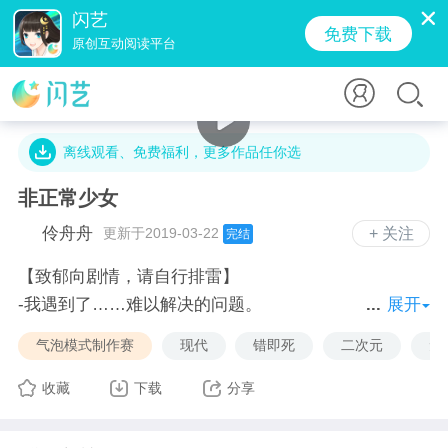
闪艺
免费下载
原创互动阅读平台
2.2万字 · 11.8万人气 · 21.6M · 3.8万贡献值
离线观看、免费福利，更多作品任你选
非正常少女
伶舟舟
更新于2019-03-22
+ 关注
完结
【致郁向剧情，请自行排雷】
-我遇到了……难以解决的问题。
展开
-什么样的问题？
气泡模式制作赛
现代
错即死
二次元
免
-……你能帮帮我吗？
-恐怕，我也做不到。
收藏
下载
分享
-为什么？
-这，本来就要靠你自己。