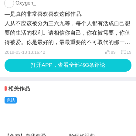
无论这个世界对你怎样，请你一如既往地努力、勇
惯了孤独吧（笑），自我移动自由的过。
Oxygen_
雀，结果是个女孩，她就认为自己那么惨都挺过来
表面若无其事泰然自若，
敢、充满希望。毕竟，那个陪我们到最后的，永远是
可能以后在别人遇到困难的时候，我不一定会出来帮
—是真的非常喜欢喜欢这部作品.
了，在面对雀时认为这肯定是她自己的问题，也有是
其实内心，已经崩溃了吧。
那个了不起的自己啊！
助，会选择明哲保身，因为我们懂了太多，也受了太
人从不应该被分为三六九等，每个人都有活成自己想
泄愤的情绪在里面的，但更多的是对不成器的恨，费
周围没有一个朋友，也许比虚情假意的朋友更好。
你正在做一件非常了不起的事，所以你要堂堂正正、
多伤，更会选择保护自己。但是我想趁现在我还没收
要的生活的权利。请相信你自己，你在被需要，你值
尽周折让雀到城里上学却没想到雀的反应会这样。她
何况林雀不是没有真心的朋友，而是在虚拟世界里，
大摇大摆的走。人生苦短就不活下去了吗？不可能
太多伤，懂得还是太少的情况下，想在这里说一句，
得被爱。你是最好的，最最重要的不可取代的那一
的固定观念是城里人比村里人要友好的多，这只是她
有一个愿意听她倾诉的朋友。
的。
尽量保护好每一个受到校园暴力的同学，保持好自己
个。所有人都没有权利对他人指指点点，你，凭什么
2019-03-13 13:16:42
89
19
的观念，而不是她的经历。向往城市生活但到了城市
自古以来，阶级制就被分的十分明显。
的本心。这个世界，懂得了太多，也就失去了太多。
来影响别人的人生?
才发现套路太深的人也不是少数，一个年轻人即便再
富人有资本炫耀，
打开APP，查看全部493条评论
以上皆是我个人的观点，愿世间不再有校园暴力。
“正义只是迟到，它从不会缺席。”
苦再累，在病床上躺着在和父母通话时也会说“我很
而像林雀这样的乡下人，也只有，也只有，
在现在这个社会中校园暴力并不少见，甚至有人从很
好，工作很稳定”，即使和死神赛跑险些输掉也不会
也只有被欺负的份了吧。
相关作品
小的时候就已经受到了这种伤害，甚至产生了心理阴
告诉任何人。这个社会的弱势群体需要的不是同情和
以前遇到这种事，弱小的我，只能选择独自忍受。
影，从而影响到自己的一生：不敢表达自己的意见
怜悯，不是几句温柔的话语，而是需要真心实意的帮
完结
没有一个人可以倾诉。
害怕与他人交流 习惯他人的恶意甚至导致抑郁 直至
助。成长为大人后理性会增加许多，会看透许多问
眼泪真的流出来了。
死亡。而且，这些受到伤害的人甚至不敢告诉别人他
题，也会随之默认这个社会的规则。
原来，我所受到的，还没有林雀的一半的一半的一半
们所经受的一切与所受的伤害。他们害怕，这样会导
希望每个人能够善待自己身边的弱势群体，也希望我
的一半，真的，真的……