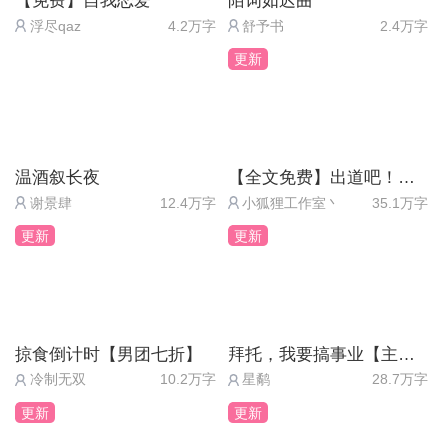
【免费】自我恋爱
陌词如迟曲
致更加严重的后果。在这种不敢发声的情况下，我们
国在治理校园暴力、社会暴力的方面能够更加完善，
好想哭。
浮尽qaz
4.2万字
舒予书
2.4万字
又能做些什么呢？当我们是施暴者，是受害者，甚至
有些东西只靠道德约束是不可行的。只靠网络三分钟
玩具，成了我最忠实的伙伴。
更新
是旁观者，我们又能改变什么呢？有的人害怕受到波
热潮并不能解决其根本。
所谓的“自动屏蔽”只不过是不想面对现实罢了。
及于是袖手旁观冷眼相待，可是我想说 既然这些施
也希望那些正在经历绝望的人们牢记：正义也许会迟
但，如果林雀真的能自动屏蔽，
暴者能够因为受害者完全不重要的家庭条件外貌体态
到，但永远不会缺席。尽自己所能突破障碍，努力创
结局也不至于那么糟糕吧。
去欺辱他们，那有一天，这种令所有人都觉得糟糕的
造出自己的一片天
作为被伤害者，我十分能体会到林雀的心情。
温酒叙长夜
【全文免费】出道吧！超级偶像2（送月卡）
行为会不会落在你的身上，到那个时候会不会有人来
无助、无依、无靠。
谢景肆
12.4万字
小狐狸工作室丶
35.1万字
帮助你站在你身边呢？不一定吧。那为什么在别人处
网络，是一个很好的存在。
更新
更新
于这种情况下你却可以熟视无睹“与我何干”呢?因为你
希望林雀转世后，能变坚强，能变勇敢。
在侥幸。“还好不是我。”既然不是你，就无所谓了是
最后，对待校园暴力，
吗？施暴者只是少数，是什么让他们这种欺负别人的
让我们勇敢的说“不”吧！
行为继续下去?是旁观者的冷漠。你的无所作为，就
掠食倒计时【男团七折】
拜托，我要搞事业【主线免费】
相当于从犯，你在帮助那些施暴者继续这种行为！！
冷制无双
10.2万字
星鹬
28.7万字
所以请醒醒吧，阻止这种行为，它们从不应该存在。
更新
更新
如果你正在受害，很抱歉我之前没有帮到你，但是我