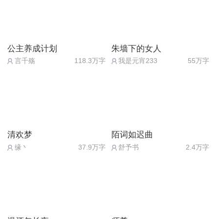
公主养成计划
朱墙下的女人
言千殇
118.3万字
我是元宵233
55万字
清欢梦
陌词如迟曲
缘丶
37.9万字
舒予书
2.4万字