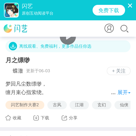
闪艺
免费下载
原创互动阅读平台
5.2万字 · 5.5万人气 · 98.8M · 5570贡献值
离线观看、免费福利，更多作品任你选
月之缥缈
蝶澈
更新于06-03
+ 关注
梦回凡尘数缥缈，
缠月束心指萦绕。
展开
沧海日暮雾霭霭，
闪艺制作大赛2
古风
江湖
玄幻
仙侠
銮铃白裳玉纤纤。
收藏
下载
分享
我是当朝丞相的幺女，卿韶舞。
我曾以为世人皆善者，直到后来我才知道并非如此。