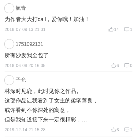
剧本/制作：蝶澈
毓青
UI：一辈子是多久
为作者大大打call，爱你哦！加油！
封面/公告图：【咕叽设计室】伶西
2018-07-09 13:21:31
14
1
章节图：【酒歌杂货店】
立绘授权：【犀峰阁】九宵、【闪艺素材店】金鱼、
1751092131
【弱水三千】云笙
所有沙发我全包了
音乐授权：【闪艺素材店】KOKI、【无问音乐】伍阳w
2018-06-08 20:16:35
6
0
y、【北连天朝】落汐
道具/背景授权：【弱水三千】酒酒、【喵样年华】肖
子允
恩、七七酱【云海阁立绘素材店铺】奇奇、【闪艺素材
林深时见鹿，此时见你之作品。
店】旧时明月、阿羽君、珊骨、火精灵、爱吃鱼的喵
这部作品让我看到了女主的柔弱善良，
喵、直觉、炽火、撞破南墙不回头、新颖、月照、沉
或许看到不你深处的寓意，
塘、流蕴肆酒
部分素材来源于素材库，鸣谢！
但是我知道接下来一定很精彩，
期待大大的更新，
2019-12-14 21:15:28
6
1