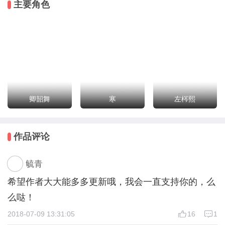
主要角色
人有好坏之分，而人心的丑陋莫过于他们最大的欲望。
终究是我自作多情了吗？
三座海上仙山，
蓬莱、方壶、瀛洲。
他们的神色中带着一丝悲伤，
语气里却又渗透着一分欢喜，
卿韶舞
寒
左梣熙
为何会如此......
命运的年轮在转动；
作品评论
蹁跹的花瓣在飞扬；
缥缈的月亮在哭泣；
毓青
这一路的所见所闻都在告诉我，
事情并没有那么简单，
希望作者大大能多多更新哦，我会一直支持你的，么
一切都只是刚刚开始......
么哒！
2018-07-09 13:31:05
16
1
版权说明：