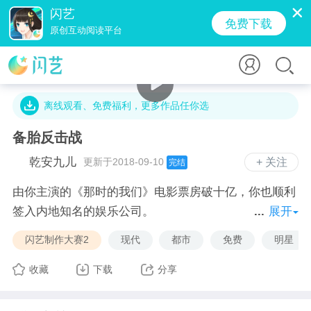
闪艺
免费下载
原创互动阅读平台
7.4万字 · 21.9万人气 · 70.8M · 2590贡献值
离线观看、免费福利，更多作品任你选
备胎反击战
乾安九儿
更新于2018-09-10
+ 关注
完结
由你主演的《那时的我们》电影票房破十亿，你也顺利
签入内地知名的娱乐公司。
展开
当你正在考虑要不要去找冷战一个月的男朋友讲和时，
闪艺制作大赛2
现代
都市
免费
明星
好友的劝告让你认清了渣男的面貌。
你正要丢掉备胎爱情，踏上属于自己的星路历程时，渣
收藏
下载
分享
男却开始肆无忌惮的纠缠你……
而你决定打响这样备胎反击的战役，所向披靡！