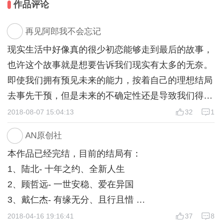
作品评论
再见阿郎我不会忘记
现实生活中好像真的很少初恋能够走到最后的故事，
也许这个故事就是想要告诉我们现实有太多的无奈。
即使我们拥有预见未来的能力，按着自己的理想结局
去事先干预，但是未来的不确定性还是导致我们得不
到最终想要的结果。
2018-08-07 15:04:13
32
1
未来充满变数，我们只能短暂地干预影响未来事件发
AN原创社
展走向的重要节点，却无法控制所有因素使未来完全
本作品已经完结，目前的结局有：
按照自己的想法在发展。正如在这个作品中一样，重
1、陆北- 十年之约、全新人生
来多次的我们，因为某一次的选择发生了变化而改变
2、顾哲远- 一世安稳、爱在异国
了梁夏的未来。
3、戴仁杰- 有缘无分、且行且惜
也许没有获得金手指技能的梁夏最后本可以和陆北在
4、开放性结局
2018-04-16 19:16:41
37
8
一起，但一切从小梁夏与未来的自己见面的那一刻便