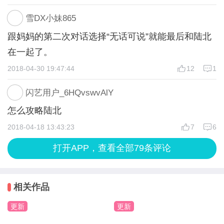
5、主线结局-（陆北好感＜6就算开放性结局，陆北
改变了。她没有顾及未来的自己的感受，一心只想让
雪DX小妹865
好感=6转番外就是平行世界的结局）
梁夏活成她想要的样子。虽然小梁夏与梁夏都是同一
跟妈妈的第二次对话选择“无话可说”就能最后和陆北
个人，但是在时间这条纵轴上，她们都是独立分开的
在一起了。
番外：
两个个体，对自己的人生有着各自的想法和判断。
2018-04-30 19:47:44
12
1
1、主线番外-你好，未来的我
如果进行换位思考，我们不难理解为什么梁夏是那么
2、陆北BE番外-再见，再也不见
抗拒小梁夏改变过去。在小梁夏还没参与到未来里，
闪艺用户_6HQvswvAlY
3、顾哲远番外-少年心事
也许发生了许多事情使得梁夏改变了看法，顾哲北才
怎么攻略陆北
4、戴仁杰番外-没有青梅的竹马
是梁夏值得爱的人。人生经验丰富的梁夏对于自己的
2018-04-18 13:43:23
7
6
人生规划有着更加成熟的考虑，当小梁夏来到自己所
打开APP，查看全部79条评论
处的未来，并且要任性地按照自己的想法改变未来。
所以梁夏只能朝着任性的小梁夏怒吼，希望她不要毁
掉自己努力得到的未来。
相关作品
更新
更新