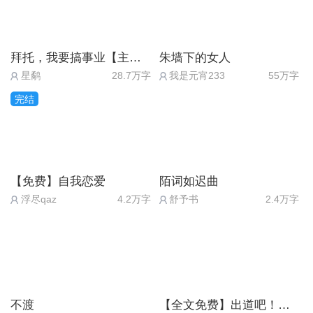
拜托，我要搞事业【主线免费】
朱墙下的女人
星鹬
28.7万字
我是元宵233
55万字
完结
【免费】自我恋爱
陌词如迟曲
浮尽qaz
4.2万字
舒予书
2.4万字
不渡
【全文免费】出道吧！超级偶像2（送月卡）