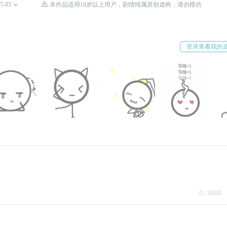

7-03

本作品适用18岁以上用户，剧情纯属原创虚构，请勿模仿
登录查看我的