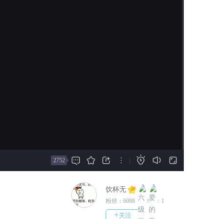
谢捉虫
2018-08-16
新增十大门派角色成就
2018-08-08
新增作品成就，努力集齐所有
门派ing
2017-11-15
可能会继续精修部分内容。
2017-07-17
可能会继续精修部分内容。
2017-07-17







作品发布上架
|
2752
饮杯无
粉丝：
6088
|
作品：
1
+
关注