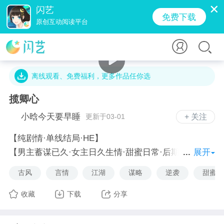
闪艺
免费下载
原创互动阅读平台
1.3万字 · 2501人气 · 79.8M · 5700贡献值
离线观看、免费福利，更多作品任你选
揽卿心
小晗今天要早睡
更新于03-01
+ 关注
【纯剧情·单线结局·HE】
【男主蓄谋已久·女主日久生情·甜蜜日常·后期小虐】
展开
古风
言情
江湖
谋略
逆袭
甜蜜苏
高冷腹黑少将军×活泼开朗小公主
收藏
下载
分享
明德二十五年，匈奴进攻中原，谢家三子出征，平定叛
乱，夺回丢失的城池，立下赫赫战功，其中三少爷谢嵘