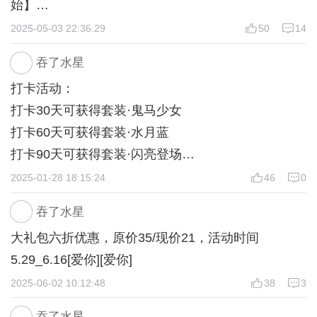
始】
2025-05-03 22:36:29
50
14
‖ 第 一 世 界 ‖
吞了水星
| 第一章
打卡活动：
现实世界 我的任务
打卡30天可获得套装·鬼马少女
任务奖励 我问完了
打卡60天可获得套装·水月蓝
• 全部不加任何属性和好感 不想看或者看过一遍直接
打卡90天可获得套装·闪亮登场
「我问完了」跳过
打卡内容随意~请在打卡第30天/60天/90天备注自己
2025-01-28 18:15:24
46
0
的uid。
接听（直觉＋5）
吞了水星
水星祝大家新的一年学业有成，事业顺心，家庭和
不接听（理智+5）
大礼包六折优惠，原价35/现价21，活动时间
睦，财源滚滚，万事胜意。
*建议此处存档 下面任务选项中途无法存档读档
5.29_6.16[爱你][爱你]
2025-06-02 10:12:48
38
3
－接受任务！
反唇相讥（任务完成度+30% 直觉+5）
吞了水星