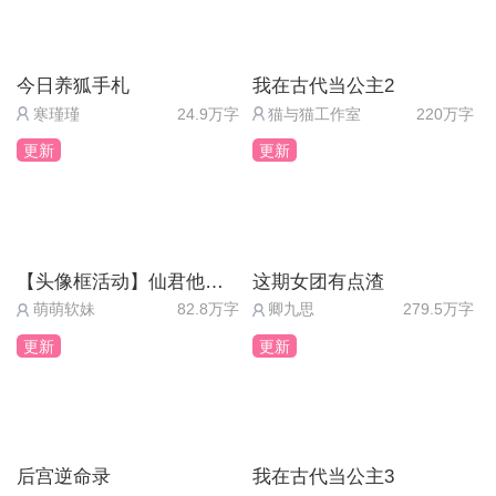
| 第二章
对周祈年说晚安（周祈年好感度+5）
今日养狐手札
我在古代当公主2
让周祈年先挂电话（直觉+5）
寒瑾瑾
24.9万字
猫与猫工作室
220万字
更新
更新
出言打断（周祈年好感度+5）
静观其变（理智+5）
【头像框活动】仙君他道心不稳
这期女团有点渣
拦住周祈年（直觉+5）
萌萌软妹
82.8万字
卿九思
279.5万字
任由周祈年（理智+5）
更新
更新
口头安慰（理智+5）
摸摸他的头（周祈年好感度+5）
后宫逆命录
我在古代当公主3
要好好利用周祈年（理智+5）