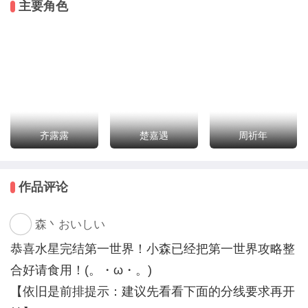
主要角色
你：【勾起一抹玩味的笑】“好，我答应。”
从来没有人欺负了你，还不付出一点代价！
【世界一：（现代 豪门世家）追妻火葬场·虐恋情深】
【世界二：（古风 庙堂江湖）团宠小师妹·苏爽甜宠】
【世界三：（现代 青葱校园）真假千金·纯爱深情】
齐露露
楚嘉遇
周祈年
*周更5K+，完结预计30w。
作者坑品有保障，欢迎入坑~
作品评论
森丶おいしい
恭喜水星完结第一世界！小森已经把第一世界攻略整
合好请食用！(。・ω・。)
【依旧是前排提示：建议先看看下面的分线要求再开