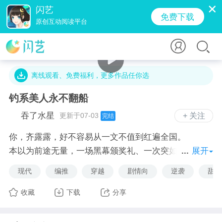
闪艺
免费下载
原创互动阅读平台
30.7万字 · 12.8万人气 · 988.2M · 544.6万贡献值
离线观看、免费福利，更多作品任你选
钓系美人永不翻船
吞了水星
更新于07-03
+ 关注
完结
你，齐露露，好不容易从一文不值到红遍全国。
本以为前途无量，一场黑幕颁奖礼、一次突如其来的车
展开
祸接踵而至，到底是谁要毁掉你的大好人生？
现代
编推
穿越
剧情向
逆袭
甜蜜
机缘巧合下，你意外绑定悲惨女配逆袭系统。
只要去三个小说世界，替原来世界生活悲惨的炮灰女配
收藏
下载
分享
讨回公道，手撕白莲花，反虐待渣男，就可以重新在原
世界复活，并得知车祸事件的幕后真凶！