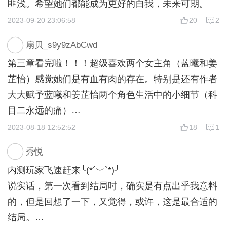
匪浅。希望她们都能成为更好的自我，未来可期。
AI场景：milk
2023-09-20 23:06:58
20
2
音乐：甘茶の音楽工房/pixabay/闪艺素材库
主题曲：《蜚语》——疏楼曲-陶九
扇贝_s9y9zAbCwd
（不断补充中，如有漏标错标绝非故意，请联系我补
第三章看完啦！！！超级喜欢两个女主角（蓝曦和姜
上）
芷怡）感觉她们是有血有肉的存在。特别是还有作者
大大赋予蓝曦和姜芷怡两个角色生活中的小细节（科
目二永远的痛）
好啦机灵抖完了我来谈谈我眼中的《灰姑娘与水晶
2023-08-18 12:52:52
18
1
鞋》这部作品
秀悦
蓝曦一出场就给人一种高冷的感觉而姜芷怡就给人一
内测玩家飞速赶来╰(*´︶`*)╯
种傻傻的呆呆的感觉。当她们两的灵魂互换了之后感
说实话，第一次看到结局时，确实是有点出乎我意料
觉到了长相与性格不符的反差萌蓝曦的适应能力和学
的，但是回想了一下，又觉得，或许，这是最合适的
习能力不必多说真正鼓舞到我的其实是姜芷怡，她更
结局。
像是我们普通人遇到问题时的状态，会疑惑会自暴自