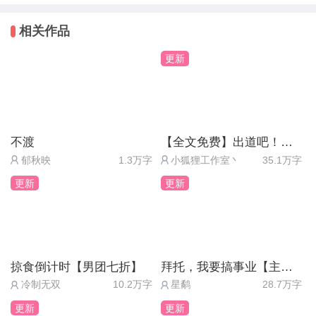
子。这样讲有失偏颇了。在童话故事中王子爱上了穿
但是随着剧情发展，最初是“公主”主动提出要与“灰姑
着水晶鞋跳舞的灰姑娘。但王子爱的真的是灰姑娘，
相关作品
娘”交换身份，这显得有些奇怪。(但不过按照一般套
还是穿着水晶鞋的灰姑娘呢？或许这也就解释了为什
更新
路肯定是蓝曦不堪忍受自己的一些责任，而对姜芷怡
么男主并不会发现蓝曦不是蓝曦。姜芷怡再像男主表
的某些东西充满向往)两人进行谈话。随后，姜芷怡
白时他拒绝了她但姜芷怡套着蓝曦的躯壳时确实那样
也很套路地遇到了很多困难，理解到蓝曦的不易。这
的快乐，或许对于男主来说谁是蓝曦他无所谓只要拥
里都是很合情合理很正常的发展，很符合逻辑。然
有同样的外貌就是他心中的蓝曦。
不渡
【全文免费】出道吧！超级偶像2（送月卡）
后，重头戏来了，姜芷怡做了个梦。梦里她真的成为
再来说说蓝曦蓝曦的适应能力超强，学东西的能力也
郁秋映
1.3万字
小狐狸工作室丶
35.1万字
了灰姑娘。但是灰姑娘故事中的重要人物仙女教母竟
超厉害，美丽的外表加上超强的学习能力（我不得不
更新
更新
与她一模一样。我初次看到这里时，是这样猜测故事
献上我的膝盖我爱姐姐！！！）但外表冷酷的她其实
中的隐喻的：壳子里的蓝曦是姜芷怡的仙女教母，那
是一个傲娇怪表面：真笨结果：算啦百度网盘给你哈
么说明蓝曦实现了姜芷怡的愿望。当时交换身份前，
哈哈哈哈超可爱
姜芷怡刚刚失恋。对于那时的她来说，获得商宇昊的
其实在看第二章蓝曦和姜芷怡学习那段我真的不忍跳
掠食倒计时【男团七折】
拜托，我要搞事业【主线免费】
喜欢或许是最不可能也最渴望的愿望。类比可得“姜
冷制无双
10.2万字
星鹬
28.7万字
过因为这实在是太美好了女孩帮助女孩的画面真的太
芷怡”是“蓝曦”的仙女教母，那么说明姜芷怡也实现了
有爱了，其实我一直相信“灰姑娘”与“水晶鞋”是互相
更新
更新