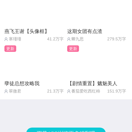
蓝曦的某个最不可能也最渴望的愿望。梦的最后，小
成就的她们身上有属于她们自己的闪光点。
姑娘追着“灰姑娘”说着什么，这估计是个伏笔。不确
定，继续看.jpg
燕飞王谢【头像框】
这期女团有点渣
寒瑾瑾
41.2万字
卿九思
279.5万字
更新
更新
孽徒总想攻略我
【剧情重置】魑魅美人
翠微君
21.3万字
番茄爱吃西红柿
151.9万字