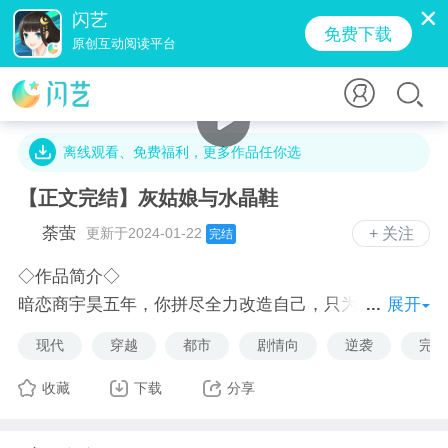
闪艺
免费下载
原创互动阅读平台
17.9万字 · 1.6万人气 · 297.0M · 7.2万贡献值
离线观看、免费福利，更多作品任你选
【正文完结】灰姑娘与水晶鞋
荼萤
更新于2024-01-22
+ 关注
完结
◇作品简介◇
暗恋商宇昊五年，你拼尽全力改造自己，只为了离他近
展开
一点、再近一点，可谁能想到一句话顷刻间就打碎了你
现代
穿越
都市
剧情向
逆袭
完结
五年来所有的努力，在你心灰意冷之际，传言中商宇昊
的女友却突然出现在了你面前：
收藏
下载
分享
“你愿意和我交换人生吗？美貌、金钱、爱情，这一切
都将属于你。”