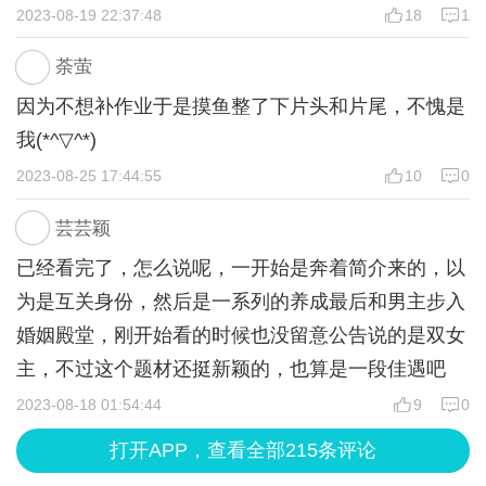
我初读的时候，首先注意到的肯定是这部作品的标
2023-08-19 22:37:48
18
1
弃但到最后还是会激励自己努力向前。她更像是我们
题--“灰姑娘与水晶鞋”。我们都很熟悉灰姑娘的故
普通人的一个缩影。而其中的男主（老实说我不太希
荼萤
事，受到继母虐待的她偷偷参加舞会，十二点的时候
望他出现）男主是小说中神一般的存在所有女生自动
因为不想补作业于是摸鱼整了下片头和片尾，不愧是
匆忙离开，落下了一只水晶鞋。在舞会上与她共舞一
折服于他的外表下但他的心中只有蓝曦。似乎他的存
我(*^▽^*)
曲的王子念念不忘，拿着水晶鞋找到了她，与她结婚
在就是为了蓝曦但谁是蓝曦他无所谓，先别喷我因为
2023-08-25 17:44:55
10
0
最终幸福地生活在了一起。
到小说第三章时连姜芷怡的室友都已经发现了蓝曦和
水晶鞋作为王子找到灰姑娘的关键“证物”，历来一直
姜芷怡互换的事情，可他作为蓝曦男朋友不仅没有感
芸芸颖
是灰姑娘的象征。同时，穿着水晶鞋的灰姑娘吸引到
受到不对劲还为此感到快乐。我感受到男主并不是真
已经看完了，怎么说呢，一开始是奔着简介来的，以
了王子，穿得上水晶鞋的灰姑娘最终得偿所愿嫁给了
心爱上了蓝曦。其实看到这里我对本作题目《灰姑娘
为是互关身份，然后是一系列的养成最后和男主步入
王子，可以说，水晶鞋之于灰姑娘，是实现她嫁给王
与水晶鞋》有了不同见解。在原版故事中的水晶鞋与
婚姻殿堂，刚开始看的时候也没留意公告说的是双女
子的心愿的踏板。
灰姑娘相辅相成互相成就，如果没有水晶鞋王子不可
主，不过这个题材还挺新颖的，也算是一段佳遇吧
故事的最开始，姜芷怡与蓝曦互换了身份。那么看起
能找到灰姑娘，而水晶鞋没有灰姑娘也失去了它本来
2023-08-18 01:54:44
9
0
来，相比于蓝曦，出身平凡的姜芷怡就是标题中
的价值。我把蓝曦看作是完美的水晶鞋把姜芷怡看作
的“灰姑娘”。蓝曦更像是“公主”。而随后出现的商宇
打开APP，查看全部215条评论
灰姑娘而男主就是那个依靠水晶鞋爱上灰姑娘的王
昊，体贴、帅气，很显然是“王子”的人选。