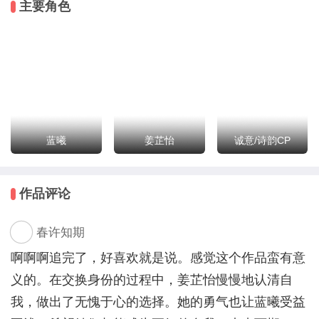
主要角色
◆内容说明◆
全文共一个付费项目，8闪币即可解锁主线剧情+两个番
外
无CP无官配
作者水平有限，介意勿看
蓝曦
姜芷怡
诚意/诗韵CP
◇素材授权◇
立绘CG：【无言书生】Echo/闻人太素/令羽/山水/双马
作品评论
尾道长/珊瑚/Lsiro/九个铜板掰开花/伏暮/冰刀君/Seans/
【三日无肉居】翩跹/【画夜】谷冬/多多/银苍雪/陌矣/
春许知期
全家桶来一发/色瑟/海瑟/廉少爷/柒柒/一块破碎的玉/莫
念/申盒/乌云/真君/微逢/蚂蚁/千寻
啊啊啊追完了，好喜欢就是说。感觉这个作品蛮有意
美工：有鹊渡枝/宁兮何/皮皮不皮呀/金刚/Giya/羽落晨
义的。在交换身份的过程中，姜芷怡慢慢地认清自
曦/喵太阳/蚩夢/泥CC/莳之有萝/五月流火/biggege/汉江
我，做出了无愧于心的选择。她的勇气也让蓝曦受益
素材：可商用素材网/红豆泥/小妖的小腰