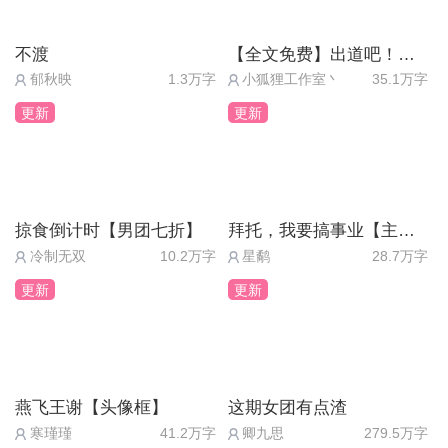
不渡
【全文免费】出道吧！超级偶像2（送月卡）
郁秋映
1.3万字
小狐狸工作室丶
35.1万字
更新
更新
掠食倒计时【男团七折】
拜托，我要搞事业【主线免费】
冷制无双
10.2万字
星鹬
28.7万字
更新
更新
燕飞王谢【头像框】
这期女团有点渣
寒瑾瑾
41.2万字
卿九思
279.5万字