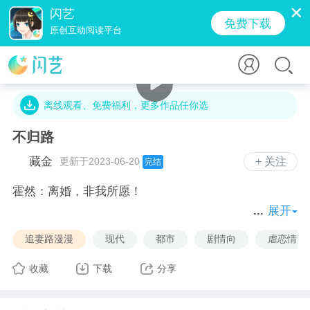
闪艺
免费下载
原创互动阅读平台
3万字 · 5330人气 · 84.3M · 500贡献值
离线观看、免费福利，更多作品任你选
不归路
藏金
更新于2023-06-20
+ 关注
完结
霍然：离婚，非我所愿！
展开
鹿芸：决定了就不要后悔，后悔也没用！
追妻路漫漫
现代
都市
剧情向
虐恋情深
霍然：我给你弄来后悔药，你会吃吗？
收藏
下载
分享
鹿芸：吃不吃，决定权不在我这里！