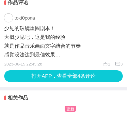
作品评论
也许破镜真能圆，也许真有后悔药？
toki0pona
少见的破镜重圆剧本！
大概少见吧，这是我的经验
就是作品音乐画面文字结合的节奏
感觉没法达到最佳效果
还有好奇3个人是怎么回事
2023-06-15 22:49:28
1
3
为什么突然变老这么多
打开APP，查看全部4条评论
相关作品
更新