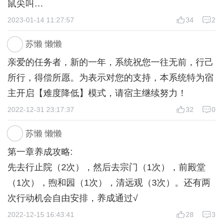
鼠尖叫
小宋一开始是不太喜欢的浑身上下散发着一股子病/
2023-01-14 11:27:57
34
2
娇味儿，就怕后期黑化玩什么囚禁[捂脸]，有点雷这
苏懒 懒懒
种，但是……他在那什么南海冥蛟追杀(？)我的时候
亲爱的任务者，新的一年，系统祝您一往无前，行己
救我诶，本人就是非常非常喜欢这种双强设定，大宋
所行，得偿所愿。为表示对您的支持，本系统特为宿
抱歉让我浅爬一下墙/捂脸，而且感觉两宋之间的冲
主开启【难度降低】模式，请宿主继续努力！
突也会非常吸引人，比如小宋一语点醒了大宋对女主
2022-12-31 23:17:37
32
0
的感情但问时又告诉大宋自己也喜欢女主然后啊巴啊
巴一大堆，或者是在大宋还没清醒的时候抢占先机直
苏懒 懒懒
接公开对女主的感情(但应该在后期的吧)然后大宋本
第一章养成攻略:
该高兴但发现高兴不出来，感觉大宋肯定会顾及到兄
先去行止院（2次），然后去宗门（1次），前殿堂
弟情或宗门什么的肯定颇多坎坷，好嘛被自己刀到
（1次），煦和园（1次），清远观（3次）。还有两
了。
次行动机会自由安排，养成通过√
反正就是非常非常的期待他俩的事儿
2022-12-15 16:43:41
28
3
还有玉蓉(咳咳，虽然颜值和人设都顶尖好但是名字