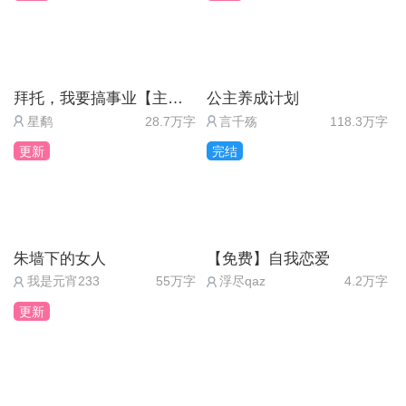
就是玉容，但是玉蓉不是原书女主吗所以我感觉不大
可能死的，还是要系统让我替玉蓉的(纯属胡扯)，还
有女主为何筋脉堵塞，系统口中的“他”是谁，女主为
何感觉自己本来就属于这个世界，小宋为什么说女主
拜托，我要搞事业【主线免费】
公主养成计划
忘记了他，妖界到底要干什么，还有原书男主有点像
星鹬
28.7万字
言千殇
118.3万字
那个若什么(瞎猜的我其实有点脸盲)，唉感觉接下来
更新
完结
没多少安定日子了，下面的主线可能就是世界大乱主
角团“寻昙”了(依旧瞎猜的)，哦对了还有一虐点就是
女主发现自己对他们有感情但又认识到他们只是书中
朱墙下的女人
【免费】自我恋爱
人物什么什么一大堆的，话说我可真会找虐
我是元宵233
55万字
浮尽qaz
4.2万字
总而言之，非常非常的期待，加油
更新