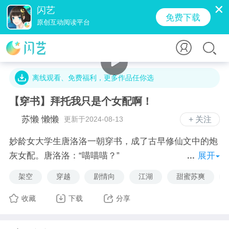
闪艺
免费下载
原创互动阅读平台
5.3万字 · 3万人气 · 159.8M · 4.9万贡献值
离线观看、免费福利，更多作品任你选
【穿书】拜托我只是个女配啊！
苏懒 懒懒
更新于2024-08-13
+ 关注
妙龄女大学生唐洛洛一朝穿书，成了古早修仙文中的炮
灰女配。唐洛洛：“喵喵喵？”
展开
为了苟到大结局，唐洛洛不得不抱紧主角团大腿，跟着
架空
穿越
剧情向
江湖
甜蜜苏爽
主角团东奔西走找神花，救苍生。但有一点唐洛洛实在
想不通，她真诚发问：“系统，你没搞错吧？为什么他
收藏
下载
分享
们都围着炮灰转啊？”
洛洛内心：呜呜我只想好好打怪升级做任务好早日回