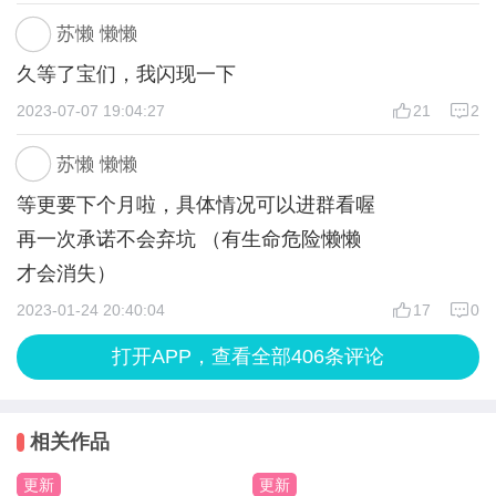
怎么十分有现穿古玛丽苏女主小丫鬟那味儿/误)，就
苏懒 懒懒
是非常期待玉蓉在原书中的官配，清冷尊贵的仙人和
久等了宝们，我闪现一下
羞涩温柔的修士(是这么说吧…)感觉原设定就非常好
2023-07-07 19:04:27
21
2
嗑，不过是all*女主的话也挺期待女主懵且震惊的看
着原书官配互相看不对眼(情敌诶当然了)
苏懒 懒懒
还有感觉女主好心酸，作为炮灰为了推动剧情发展而
等更要下个月啦，具体情况可以进群看喔
不得不受伤甚至是后面可能还会牺牲自己(这个是推
再一次承诺不会弃坑 （有生命危险懒懒
测下面说)，唉，惨惨
才会消失）
然后就是推测了，原书《乱世寻昙记》乱世不出所料
2023-01-24 20:40:04
17
0
就是文中妖界什么界整乱子，当然原因也不可能这么
打开APP，查看全部406条评论
简单懂那意思就好( )，那么“昙”大概率就是玉蓉or女
主了，文中有细节暗示and伏笔就不赘述了，而且是
女主大概率是要舍生取义的(会不会真死就说不清
相关作品
了)，因为系统要女主填补空缺剧情的，原书大概率
更新
更新