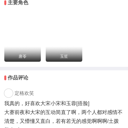
主要角色
家！
注意：全线免费，自由度低，基本都是剧情。因三次太
忙，个人水平也有限，制作精度低，当PPT看就好，纯
属图一乐子。佛系未签约作者随缘更新，后期会精修，
功能也会在精修后增多。All*你，只有番外会出单人
线。目前传送界面功能还待完善，请多多体谅制作辣鸡
唐苓
玉笙
~
作品评论
！不接受任何对角色的评价，我自己写的角色我觉得好
就可以了，不爱看就走。
定格欢笑
！授权信息请移步作品内置公告，若有遗漏欢迎指出~
！未签约作者，真没钱办活动
我真的，好喜欢大宋小宋和玉蓉[捂脸]
大赛前夜和大宋的互动简直了啊，两个人都对感情不
立意：心中有大爱
清楚，又懵懂又直白，若有若无的感觉啊啊啊/土拨